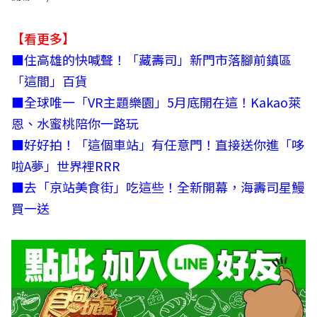
【看更多】
■
住高雄的快喊聲！「藏壽司」新門市落腳前鎮區
「這間」百貨
■
全球唯一「VR主題樂園」5月底開在這！Kakao萊
恩、水蜜桃陪你一路玩
■
好好拍！「這個車站」有任意門！直接送你進「哆
啦A夢」世界裡RRR
■
去「京站美食街」吃這些！全新開幕，海壽司星鰻
買一送