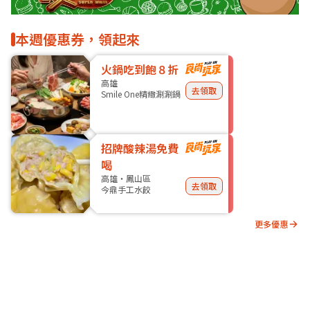
本週優惠券，領起來
火鍋吃到飽８折
高雄
去領取
Smile One精緻涮涮鍋
招牌酸辣湯免費
喝
高雄・鳳山區
去領取
今鼎手工水餃
更多優惠