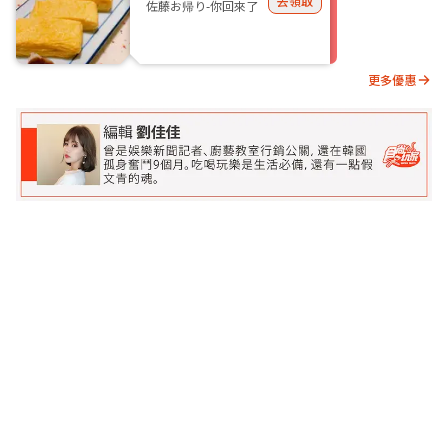
去領取
佐藤お帰り-你回來了
更多優惠