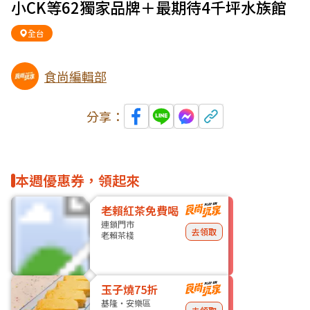
小CK等62獨家品牌＋最期待4千坪水族館
全台
食尚編輯部
分享：
本週優惠券，領起來
老賴紅茶免費喝
連鎖門市
去領取
老賴茶棧
玉子燒75折
基隆・安樂區