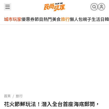
城市玩家
優惠券
節目
熱門
美食
旅行
懶人包
親子
生活
日韓
首頁
/
旅行
花火節鮮玩法！潛入全台首座海底郵筒，