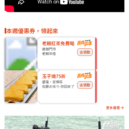
本週優惠券，領起來
老賴紅茶免費喝
連鎖門市
去領取
老賴茶棧
玉子燒75折
基隆・安樂區
去領取
佐藤お帰り-你回來了
更多優惠