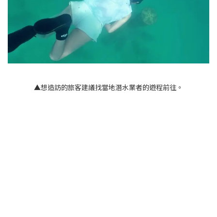
▲想造訪的旅客建議找當地潛水業者的遊程前往。