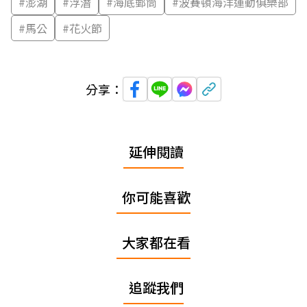
#
澎湖
#
浮潛
#
海底郵筒
#
波賽頓海洋運動俱樂部
#
馬公
#
花火節
分享：
延伸閱讀
你可能喜歡
大家都在看
追蹤我們