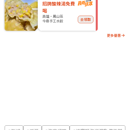
招牌酸辣湯免費
喝
高雄・鳳山區
去領取
今鼎手工水餃
更多優惠