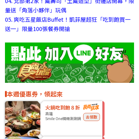
04.
北部第2家！藏壽司「土藏造型」街邊店開幕，限
量送「角落小夥伴」玩偶
05.
爽吃五星飯店Buffet！凱菲屋超狂「吃到飽買一
送一」限量100張餐券開搶
本週優惠券，領起來
火鍋吃到飽８折
高雄
去領取
Smile One精緻涮涮鍋