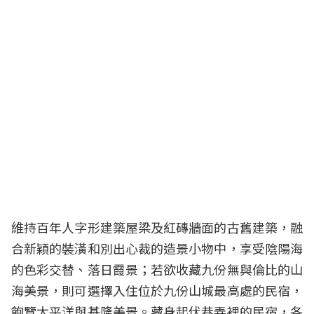
維持百年人字形建築屋梁及紅磚牆面的古舊建築，融
合新穎的裝潢和別出心裁的造景小物中，享受陰陽海
的色彩交替、落日霞景；若欲收藏九份無與倫比的山
海美景，則可選擇入住位於九份山城最高處的民宿，
飽覽太平洋與基隆美景。藏身起伏巷弄裡的民宿，各