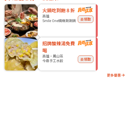
火鍋吃到飽８折
高雄
去領取
Smile One精緻涮涮鍋
招牌酸辣湯免費
喝
高雄・鳳山區
去領取
今鼎手工水餃
更多優惠