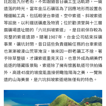
比起逛九份老街，不如跟隨昔日礦工生活軌跡，一窺
遺落的時光。當年金瓜石礦區為了因應地形而設置各
種運輸工具，包括輕便台車道、空中索道、斜坡索道
等設施，以利運送礦產及物資；位於勸濟堂與十三層
選礦場遺址間的「六坑斜坡索道」，是目前保存較為
完整的索道遺跡。隨著1987年，台金公司結束採礦
事業，礦坑封閉，昔日這些負責運輸任務的台車索道
也漸漸被漫山荒草淹沒，後來因一群老礦工不捨，著
手除草整頓，才讓索道重見天日，也意外成為網美們
追逐的隱藏版景點，索道除了擁有懷舊軌道可供拍攝
外，高達45度的坡度能直接俯瞰陰陽海之美，一覽無
遺的山海美景，是六坑斜坡索道絕無僅有的特色。