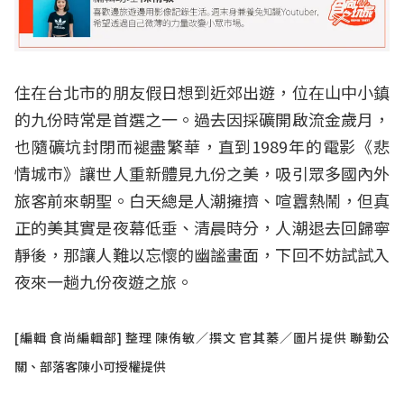
住在台北市的朋友假日想到近郊出遊，位在山中小鎮
的九份時常是首選之一。過去因採礦開啟流金歲月，
也隨礦坑封閉而褪盡繁華，直到1989年的電影《悲
情城市》讓世人重新體見九份之美，吸引眾多國內外
旅客前來朝聖。白天總是人潮擁擠、喧囂熱鬧，但真
正的美其實是夜幕低垂、清晨時分，人潮退去回歸寧
靜後，那讓人難以忘懷的幽謐畫面，下回不妨試試入
夜來一趟九份夜遊之旅。
[編輯 食尚編輯部] 整理 陳侑敏／撰文 官其蓁／圖片提供 聯勤公
關、部落客陳小可授權提供