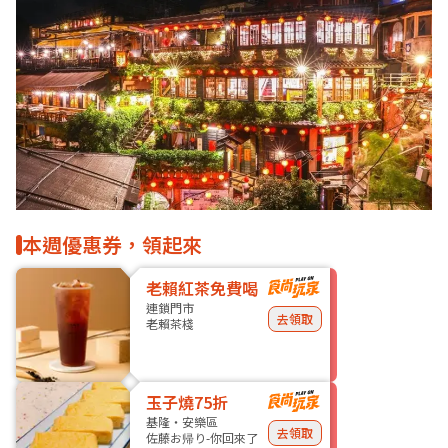
本週優惠券，領起來
老賴紅茶免費喝
連鎖門市
去領取
老賴茶棧
玉子燒75折
基隆・安樂區
去領取
佐藤お帰り-你回來了