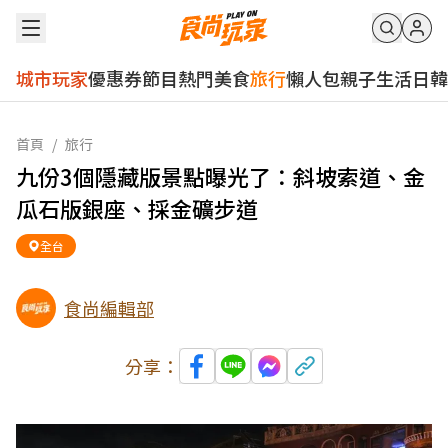
城市玩家
優惠券
節目
熱門
美食
旅行
懶人包
親子
生活
日韓
首頁
/
旅行
九份3個隱藏版景點曝光了：斜坡索道、金
瓜石版銀座、採金礦步道
全台
食尚編輯部
分享：