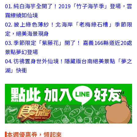
01. 純白海芋全開了！2019「竹子海芋季」登場，雲
霧繚繞如仙境
02. 披上綠色薄紗！北海岸「老梅綠石槽」季節限
定，絕美海景現身
03. 季節限定「紫藤花」開了！ 嘉義166縣道近20處
景點夢幻登場
04. 彷彿置身世外仙境！隱藏版台南絕美景點「夢之
湖」快衝
本週優惠券，領起來