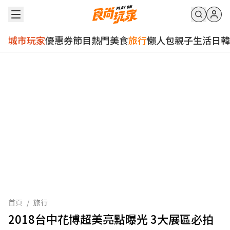
城市玩家
優惠券
節目
熱門
美食
旅行
懶人包
親子
生活
日韓
首頁
/
旅行
2018台中花博超美亮點曝光 3大展區必拍