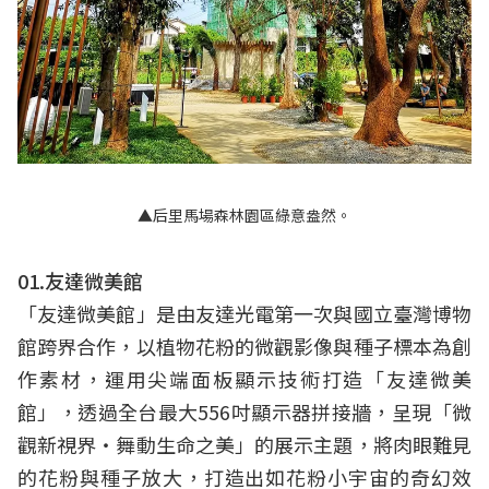
▲后里馬場森林園區綠意盎然。
01.友達微美館
「友達微美館」是由友達光電第一次與國立臺灣博物
館跨界合作，以植物花粉的微觀影像與種子標本為創
作素材，運用尖端面板顯示技術打造「友達微美
館」，透過全台最大556吋顯示器拼接牆，呈現「微
觀新視界・舞動生命之美」的展示主題，將肉眼難見
的花粉與種子放大，打造出如花粉小宇宙的奇幻效