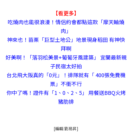
【看更多】
吃燒肉也能很浪漫！情侶約會都點這款「摩天輪燒
肉」
神來也！苗栗「巨型土地公」地景現身稻田 有神快
拜啊
好美啊！「落羽松美景+葡葡牙風建築」 宜蘭最新親
子民宿太好拍
台北飛大阪真的「0元」！排隊就有「 400張免費機
票」不衝不行
你中了嗎！證件有「1、0、2、5」 用餐送BBQ火烤
豬肋排
[編輯 劉易昇]