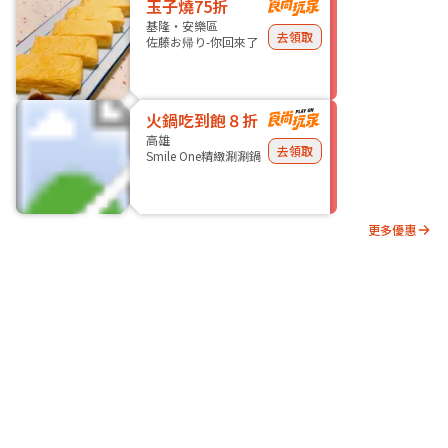
玉子燒75折
基隆・安樂區
去領取
佐藤お帰り-你回來了
火鍋吃到飽８折
高雄
去領取
Smile One精緻涮涮鍋
更多優惠