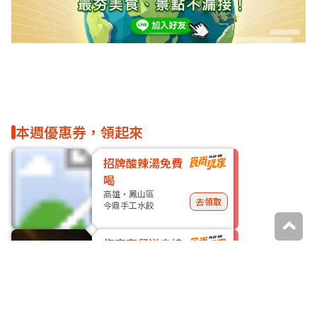
本週優惠券，領起來
招牌酸辣湯免費
喝
高雄・鳳山區
去領取
今鼎手工水餃
指定套餐送串燒
連鎖門市
去領取
柒息地