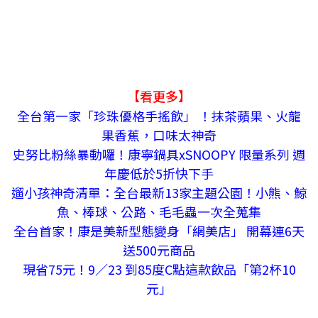
【看更多】
全台第一家「珍珠優格手搖飲」 ！抹茶蘋果、火龍
果香蕉，口味太神奇
史努比粉絲暴動囉！康寧鍋具xSNOOPY 限量系列 週
年慶低於5折快下手
遛小孩神奇清單：全台最新13家主題公園！小熊、鯨
魚、棒球、公路、毛毛蟲一次全蒐集
全台首家！康是美新型態變身「網美店」 開幕連6天
送500元商品
現省75元！9／23 到85度C點這款飲品「第2杯10
元」