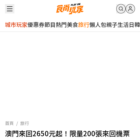
城市玩家
優惠券
節目
熱門
美食
旅行
懶人包
親子
生活
日韓
首頁
/
旅行
澳門來回2650元起！限量200張來回機票