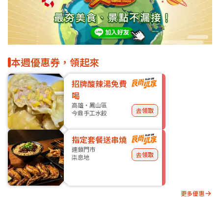
本週優惠券，領起來
招牌酸辣湯免費
喝
高雄・鳳山區
去領取
今鼎手工水餃
指定套餐送串燒
連鎖門市
去領取
柒息地
更多優惠