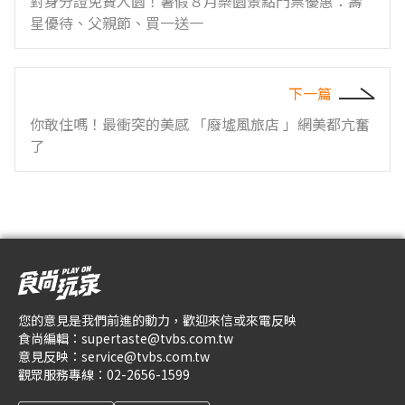
對身分證免費入園！暑假８月樂園景點門票優惠：壽
星優待、父親節、買一送一
下一篇
你敢住嗎！最衝突的美感 「廢墟風旅店 」網美都亢奮
了
您的意見是我們前進的動力，歡迎來信或來電反映
食尚編輯：
supertaste@tvbs.com.tw
意見反映：
service@tvbs.com.tw
觀眾服務專線：
02-2656-1599