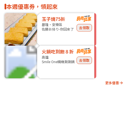
本週優惠券，領起來
玉子燒75折
基隆・安樂區
去領取
佐藤お帰り-你回來了
火鍋吃到飽８折
高雄
去領取
Smile One精緻涮涮鍋
更多優惠