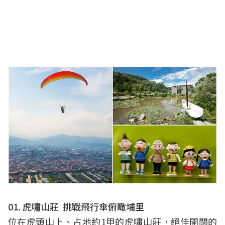
01. 虎嘯山莊 挑戰飛行傘俯瞰埔里
位在虎頭山上、占地約1甲的虎嘯山莊，絕佳開闊的