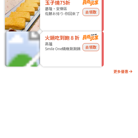
玉子燒75折
基隆・安樂區
去領取
佐藤お帰り-你回來了
火鍋吃到飽８折
高雄
去領取
Smile One精緻涮涮鍋
更多優惠