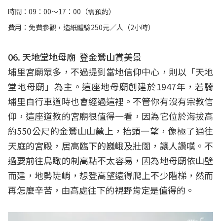
時間：09：00～17：00（需預約）
費用：免費參觀，造紙體驗250元／人（2小時）
06. 天地堂地母廟 登金鶯山賞美景
埔里宮廟眾多，不過提到當地信仰中心，則以「天地
堂地母廟」為主。這座地母廟創建於1947年，若騎
埔里自行車道時也會經過這裡。不管你有沒有宗教信
仰，這座道教的宮廟很值得一看，因為它位於海拔高
約550公尺的金鶯山山麓上，抬頭一望，像極了通往
天庭的宮殿，居高臨下的巍峨及壯闊，讓人讚嘆。不
過要前往鳥瞰的制高點不太容易，因為地母廟依山壁
而建，地勢陡峭，想登高望遠得爬上不少階梯，然而
再怎麼辛苦，由高處往下的視野肯定是值得的。