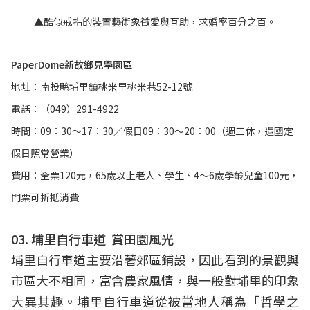
▲酷似戒指的裝置藝術象徵愛與互助，求婚率百分之百。
PaperDome新故鄉見學園區
地址：南投縣埔里鎮桃米里桃米巷52-12號
電話：（049）291-4922
時間：09：30～17：30／假日09：30～20：00（週三休，遇國定
假日照常營業）
費用：全票120元，65歲以上老人、學生、4～6歲學齡兒童100元，
門票可折抵消費
03. 埔里自行車道 賞田園風光
埔里自行車道主要沿著郊區鋪設，因此看到的景觀與
市區大不相同，富含農家風情，與一般對埔里的印象
大異其趣。埔里自行車道從被當地人稱為「哲學之