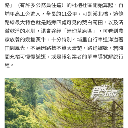
路」（有許多公務員住這）的枇杷社區開始算起，自
埔里高工旁進入，全長約11公里，可到溪北橋，這條
路線最大特色就是路旁四處可見的茭白筍田，以及清
澈乾淨的水圳，還會途經「迷你草原區」，可看到農
家放養的幾隻黃牛，十分特別。埔里自行車道洋溢著
田園風光，不過因路標不算太清楚，路途蜿蜒，若時
間充裕可慢慢遊逛，或是報名業者的單車導覽解說行
程。