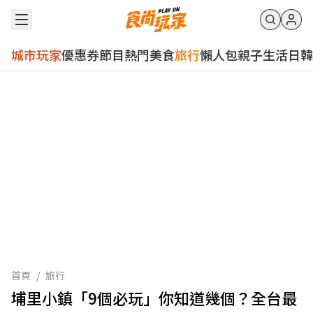
城市玩家
優惠券
節目
熱門
美食
旅行
懶人包
親子
生活
日韓
首頁
/
旅行
埔里小鎮「9個必玩」你知道幾個？全台最