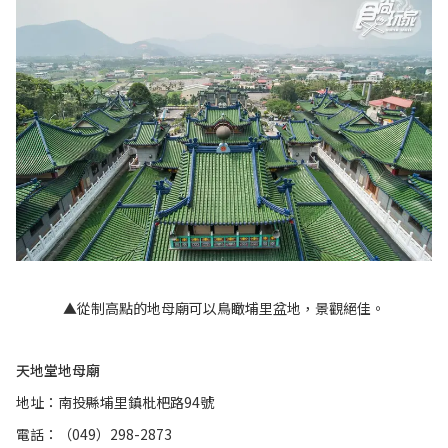
▲從制高點的地母廟可以鳥瞰埔里盆地，景觀絕佳。
天地堂地母廟
地址：南投縣埔里鎮枇杷路94號
電話：（049）298-2873