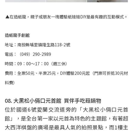
▲在造紙龍，親子或朋友一塊體驗紙娃娃DIY是最有趣的互動模式。
造紙龍手創館
地址：南投縣埔里鎮隆生路118-2號
電話：（049）290-2989
時間：09：00～17：00（週三休）
費用：全票50元、半票25元，DIY體驗200元起（門票可折抵30元材
料費）
08. 大黑松小倆口元首館 買伴手吃菇鍋物
位於國道6號愛蘭交流道旁的「大黑松小倆口元首
館」，是全台第一家以元首為特色的主題館，有著超
大西洋棋盤的廣場是最具人氣的拍照景點，而1樓主