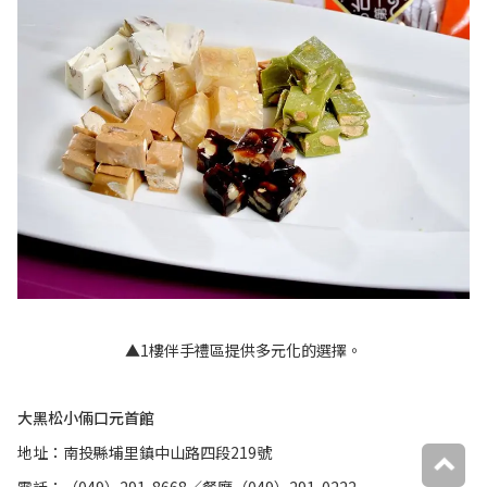
▲1樓伴手禮區提供多元化的選擇。
大黑松小倆口元首館
地址：南投縣埔里鎮中山路四段219號
電話：（049）291-8668／餐廳（049）291-0222