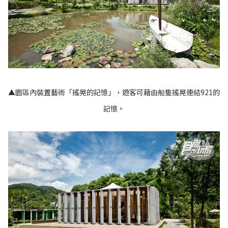
▲園區內裝置藝術「搖晃的記憶」，遊客可藉由船隻搖晃連結921的
記憶。