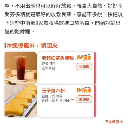
整，不用出國也可以好好放鬆，親自大自然、好好享
受芬多精就是最好的放鬆良藥，廢話不多說，快把以
下這些中南部9家農牧場放進口袋名單，開始討論出
遊的路線囉。
本週優惠券，領起來
老賴紅茶免費喝
連鎖門市
去領取
老賴茶棧
玉子燒75折
基隆・安樂區
去領取
佐藤お帰り-你回來了
更多優惠