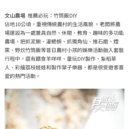
文山農場
推薦必玩：竹筒飯DIY
佔地10公頃，重視傳統農村的生活風貌 。老闆將農
場建設為一處兼具自然、休閒、教育、趣味的多功能
農場，把抓泥鰍、灌蟋蟀、抓獨角仙、推石磨、
焢
窯、野炊竹筒飯等昔日農村小孩的娛樂活動融入套裝
行程中，還有餵食羊咩咩、童玩DIY製作、紮稻草
人、彩繪荔枝娃娃和製作葉子樂器，都是很受遊客喜
愛的熱門活動。