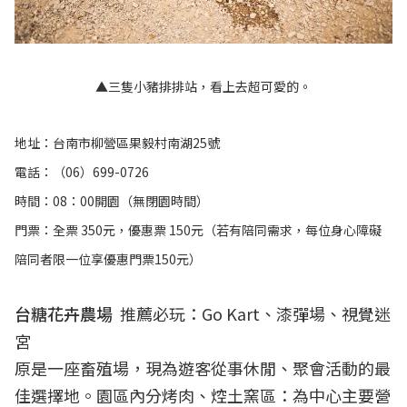
▲三隻小豬排排站，看上去超可愛的。
地址：台南市柳營區果毅村南湖25號
電話：（06）699-0726
時間：08：00開園（無閉園時間）
門票：全票 350元，優惠票 150元（若有陪同需求，每位身心障礙
陪同者限一位享優惠門票150元）
台糖花卉農場
推薦必玩：Go Kart、漆彈場、視覺迷
宮
原是一座畜殖場，現為遊客從事休閒、聚會活動的最
佳選擇地。園區內分烤肉、焢土窯區：為中心主要營