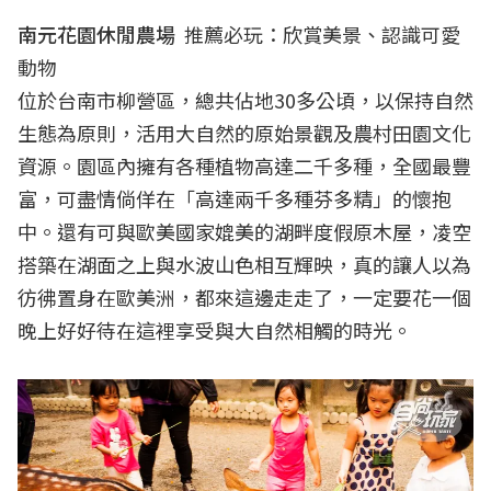
南元花園休閒農場
推薦必玩：欣賞美景、認識可愛
動物
位於台南市柳營區，總共佔地30多公頃，以保持自然
生態為原則，活用大自然的原始景觀及農村田園文化
資源。園區內擁有各種植物高達二千多種，全國最豐
富，可盡情倘佯在「高達兩千多種芬多精」的懷抱
中。還有可與歐美國家媲美的湖畔度假原木屋，凌空
搭築在湖面之上與水波山色相互輝映，真的讓人以為
彷彿置身在歐美洲，都來這邊走走了，一定要花一個
晚上好好待在這裡享受與大自然相觸的時光。