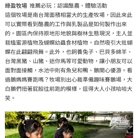
綠盈牧場
推薦必玩：認識酪農、體驗活動
這個牧場是南台灣面積相當大的生產牧場，因此來此
可以實際看到酪農的工作與乳製品是如何製作出來
的。園區內保持原地形地貌與樹林生態現況，主人並
栽植蜜源植物及蝴蝶幼蟲食材植物，自然吸引大批蝴
蝶在此翩翩飛舞。此外，也飼養兔子、巴貝多綿羊、
台灣黑豬、山豬、迷你馬等可愛動物，讓小朋友可以
面對面接觸，水池中則有魚兒和鴨、鵝開心優游。看
過鵝媽媽賽跑嗎？牧場別出心裁準備趣味賽鵝場，大
白鵝們扭著屁股往前跑的模樣，逗得大人小孩哈哈大
笑。