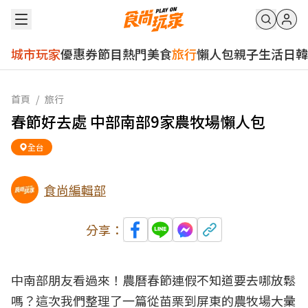
城市玩家
優惠券
節目
熱門
美食
旅行
懶人包
親子
生活
日韓
首頁
/
旅行
春節好去處 中部南部9家農牧場懶人包
全台
食尚編輯部
分享：
中南部朋友看過來！農曆春節連假不知道要去哪放鬆
嗎？這次我們整理了一篇從苗栗到屏東的農牧場大彙