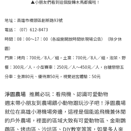
▲小朋友們看到這個旋轉木馬都瘋啦！
地址：高雄市橋頭區創新路93號
電話：（07）612-8473
時間：08：00～17：00（各設施開放時間依現場公告）（除夕休
園）
門票：烤肉：700元／8人／組，土窯：700元／8人／組，泡茶、野
餐：300元／人，小型賽車：250元／人～450元／人，台糖戀戀五
分車：全票80元、優待票50元，視覺迷宮體驗：50元
淨園農場
推薦必玩：看飛機、認識可愛動物
週末帶小朋友到農場餵小動物跟玩沙子吧！淨園農場
就位在高雄小港機場旁邊，這裡是個能追飛機兼休閒
的戶外農場，裡面的區域大致有可愛動物區、金剛鸚
鵡區、烤肉區、沙坑區、DIY教室等等，如果多人來