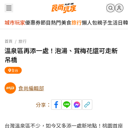
城市玩家
優惠券
節目
熱門
美食
旅行
懶人包
親子
生活
日韓
首頁
/
旅行
溫泉區再添一處！泡湯、賞梅花還可走新
吊橋
全台
食尚編輯部
分享：
台灣溫泉區不少，如今又多添一處新地點！桃園首座