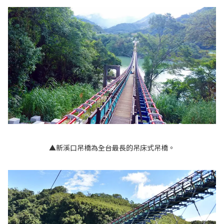
▲新溪口吊橋為全台最長的吊床式吊橋。