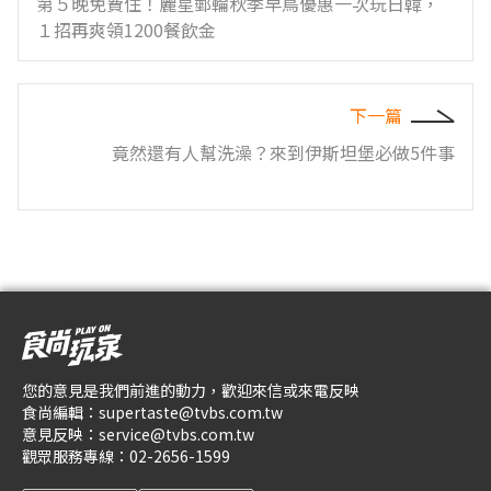
第５晚免費住！麗星郵輪秋季早鳥優惠一次玩日韓，
１招再爽領1200餐飲金
下一篇
竟然還有人幫洗澡？來到伊斯坦堡必做5件事
您的意見是我們前進的動力，歡迎來信或來電反映
食尚編輯：
supertaste@tvbs.com.tw
意見反映：
service@tvbs.com.tw
觀眾服務專線：
02-2656-1599