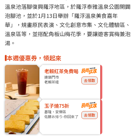
溫泉池落腳復興羅浮地區，於羅浮泰雅溫泉公園開闢
泡腳池，並於1月13日舉辦「羅浮溫泉美食嘉年
華」，規畫原民表演、文化創意市集、文化體驗區、
溫泉區等，並搭配角板山梅花季，要讓遊客賞梅兼泡
湯。
本週優惠券，領起來
老賴紅茶免費喝
連鎖門市
去領取
老賴茶棧
玉子燒75折
基隆・安樂區
去領取
佐藤お帰り-你回來了