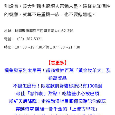
別煩惱，義大利麵也很讓人意猶未盡。這樣充滿個性
的餐廳，就算不是重機一族，也不要錯過喔。
地址：桃園縣復興鄉三民里五鄰丸山52-3號
電話：（03）382-5321
時間：10：00～19：30／假日07：30～21：30
【看更多】
摃龜發票別太早丟！超商推抽百萬「黃金牧羊犬」及
逾萬獎品
不搶怎麼行！限定款凱蒂貓砂鍋只有1000組
最佳「惡作劇」甜點！吃這些小心被巴頭
粉紅天后降臨！走進動漫場景跟佩佩豬陪你瘋玩
穿越時空 體驗一擲千金的「上流古早味」