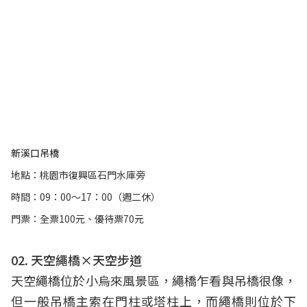
新溪口吊橋
地點：桃園市復興區石門水庫旁
時間：09：00～17：00（週二休）
門票：全票100元、優待票70元
02. 天空繩橋×天空步道
天空繩橋位於小烏來風景區，繩橋乍看與吊橋很像，
但一般吊橋主索在門柱或塔柱上，而繩橋則位於下