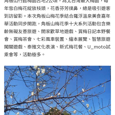
角板山行館梅園占地2公頃，為北台灣最大梅園，每
年雪白梅花綻放枝頭，花香芬芳撲鼻，總是吸引遊客
到訪留影。本次角板山梅花季結合羅浮溫泉美食嘉年
華活動同步開跑，角板山梅花季十大系列活動包含樂
齡無礙友善旅遊、閤家歡草地遊戲、賞梅日記本野餐
會、賞梅茶會、七彩風車裝置、繪本展覽、智慧旅遊
闖關遊戲、泰雅文化表演、新式梅花餐、U_moto試
乘會等，活動極多。