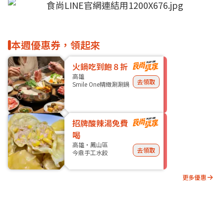
本週優惠券，領起來
火鍋吃到飽８折
高雄
去領取
Smile One精緻涮涮鍋
招牌酸辣湯免費
喝
高雄・鳳山區
去領取
今鼎手工水餃
更多優惠