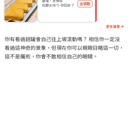
基隆・安樂區
去領取
佐藤お帰り-你回來了
更多優惠
你有看過鋁罐會自己往上坡滾動嗎？ 相信你一定沒
看過這神奇的景象，但現在你可以親眼目睹這一切，
這不是魔術，你會不敢相信自己的眼睛。