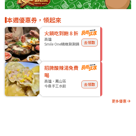
本週優惠券，領起來
火鍋吃到飽８折
高雄
去領取
Smile One精緻涮涮鍋
招牌酸辣湯免費
喝
高雄・鳳山區
去領取
今鼎手工水餃
更多優惠