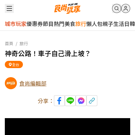
城市玩家
優惠券
節目
熱門
美食
旅行
懶人包
親子
生活
日韓
首頁
/
旅行
神奇公路！車子自己滑上坡？
全台
食尚編輯部
分享：