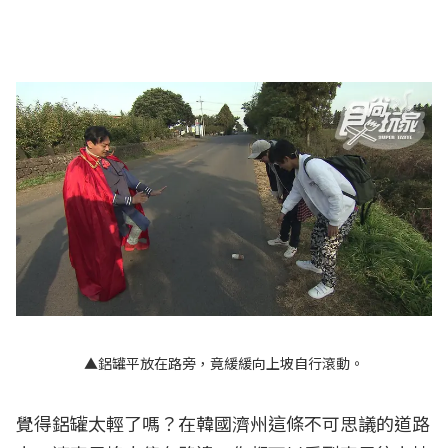
▲鋁罐平放在路旁，竟緩緩向上坡自行滾動。
覺得鋁罐太輕了嗎？在韓國濟州這條不可思議的道路