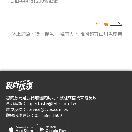
１招再爽領1200餐飲金
下一篇
冰上釣魚、徒手抓魚、 堆雪人， 韓國超夯山川魚慶典
您的意見是我們前進的動力，歡迎來信或來電反映
食尚編輯：
supertaste@tvbs.com.tw
意見反映：
service@tvbs.com.tw
觀眾服務專線：
02-2656-1599