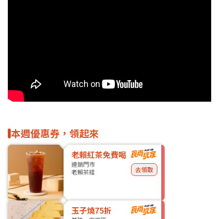
本週優惠券，領起來
老賴紅茶免費喝
連鎖門市
去領取
老賴茶棧
玉子燒75折