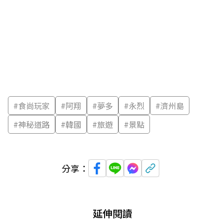
#
食尚玩家
#
阿翔
#
夢多
#
永烈
#
濟州島
#
神秘道路
#
韓國
#
旅遊
#
景點
分享：
延伸閱讀