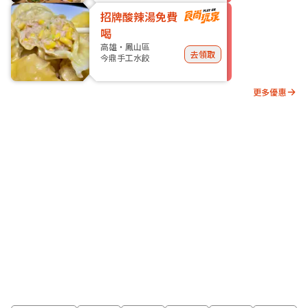
招牌酸辣湯免費
喝
高雄・鳳山區
去領取
今鼎手工水餃
更多優惠