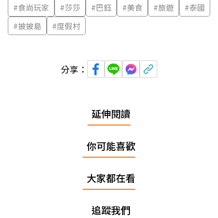
#
食尚玩家
#
莎莎
#
巴鈺
#
美食
#
旅遊
#
泰國
#
披披島
#
度假村
分享：
延伸閱讀
你可能喜歡
大家都在看
追蹤我們