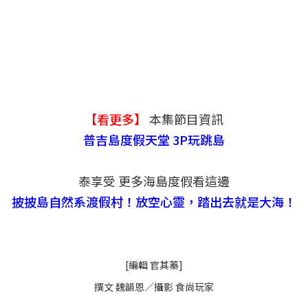
【看更多】
本集節目資訊
普吉島度假天堂 3P玩跳島
泰享受 更多海島度假看這邊
披披島自然系渡假村！放空心靈，踏出去就是大海！
[編輯 官其蓁]
撰文 魏韻恩／攝影 食尚玩家