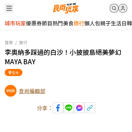
城市玩家
優惠券
節目
熱門
美食
旅行
懶人包
親子
生活
日韓
首頁
/
旅行
李奧納多踩過的白沙！小披披島絕美夢幻
MAYA BAY
全台
食尚編輯部
分享：