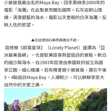
小披披島最出名的Maya Bay，因李奧納多2000年的
電影「海灘」在此取景而聞名國際。石灰岩群山環
繞、清澈碧藍的海水，電影以天堂般的白淨海灘，反
映人性的慾望。
▲在這裡拍IG美照再適合不過。
這裡被《寂寞星球》（Lonely Planet）盛讚為「亞
洲最美島嶼」，也是歐美旅客熱愛造訪的景點。軟白
的細沙與海水，自1983年起便由泰國政府設立為國
家公園，細心維護。若有機會遊小披披島，選在午後
3、4點造訪Maya Bay，人潮較少，可以靜靜享受大
自然中的天堂之美。