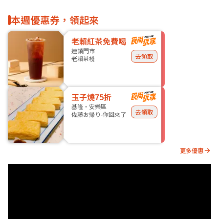
本週優惠券，領起來
老賴紅茶免費喝
連鎖門市
去領取
老賴茶棧
玉子燒75折
基隆・安樂區
去領取
佐藤お帰り-你回來了
更多優惠