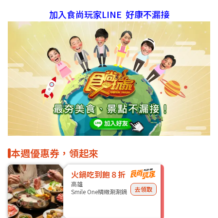
加入食尚玩家LINE 好康不漏接
本週優惠券，領起來
火鍋吃到飽８折
高雄
去領取
Smile One精緻涮涮鍋