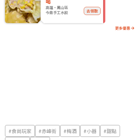
喝
高雄・鳳山區
去領取
今鼎手工水餃
更多優惠
#
食尚玩家
#
赤峰街
#
梅酒
#
小器
#
甜點