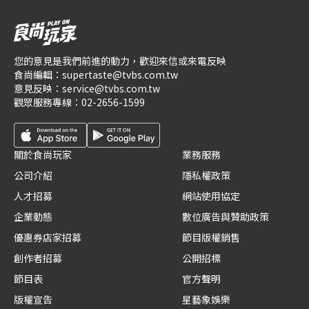
您的意見是我們前進的動力，歡迎來信或來電反映
食尚編輯：
supertaste@tvbs.com.tw
意見反映：
service@tvbs.com.tw
觀眾服務專線：
02-2656-1599
關於食尚玩家
業務服務
公司介紹
隱私權政策
人才招募
網站使用協定
企業動態
數位廣告與贊助政策
優惠券店家招募
節目版權銷售
創作者招募
公開招標
節目表
官方聲明
版權宣告
星藝象娛樂