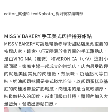
editor_蔡佳玲 text&photo_食尚玩家編輯部
MISS V BAKERY
手工美式肉桂捲夯甜點
MISS V BAKERY可說是帶動赤峰街甜點店風潮重要的
指標店家，這家小巧又隱藏於巷弄間的手工甜點店，
是由VIRGINIA（麗安）和VERONICA（小V）這對小
學同學、家庭主婦一起成立的烘焙店。店內最受歡迎
的就是美國常見的肉桂捲，有原味、奶油起司等口
味。奶油起司抹醬是美式道地吃法，以起司蛋糕為基
底的肉桂捲帶些許膨鬆感，肉桂用的是香氣較濃厚、
味道較持久的印度、越南頂級肉桂捲，麵體內加入大
量蛋黃，營造出膨鬆口感。