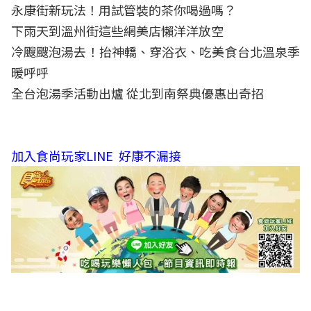
永康街新玩法！用試管裝的茶你喝過嗎？
下雨天到溫州街這些網美店懶洋洋放空
冷颼颼泡湯去！抬神轎、穿浴衣、吃美食台北溫泉季
暖呼呼
全台泡湯季活動出爐 從北到南祭典優惠出奇招
加入食尚玩家LINE 好康不漏接