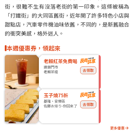
街，很難不生有沒落老街的第一印象。這條被稱為
「打鐵街」的大同區舊街，近年開了許多特色小店與
甜點店，汽車零件機油味依舊，不同的，是新舊融合
的衝突美感，格外迷人。
本週優惠券，領起來
老賴紅茶免費喝
連鎖門市
去領取
老賴茶棧
玉子燒75折
基隆・安樂區
去領取
佐藤お帰り-你回來了
更多優惠