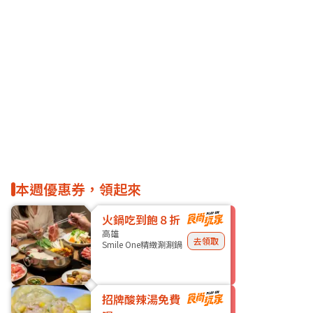
本週優惠券，領起來
火鍋吃到飽８折
高雄
去領取
Smile One精緻涮涮鍋
招牌酸辣湯免費