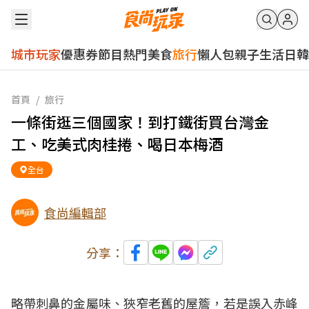
城市玩家
優惠券
節目
熱門
美食
旅行
懶人包
親子
生活
日韓
首頁
/
旅行
一條街逛三個國家！到打鐵街買台灣金
工、吃美式肉桂捲、喝日本梅酒
全台
食尚編輯部
分享：
略帶刺鼻的金屬味、狹窄老舊的屋簷，若是誤入赤峰