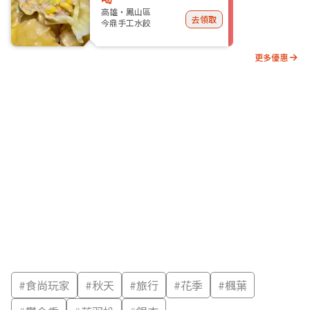
高雄・鳳山區
去領取
今鼎手工水餃
更多優惠
#
食尚玩家
#
秋天
#
旅行
#
花季
#
楓葉