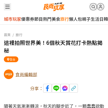
城市玩家
優惠券
節目
熱門
美食
旅行
懶人包
親子
生活
日韓
首頁
/
旅行
這裡拍照世界美！6個秋天賞花打卡熱點揭
秘
全台
食尚編輯部
分享：
隨著天氣漸漸轉涼，秋天的腳步近了，一顆蠢蠢欲動