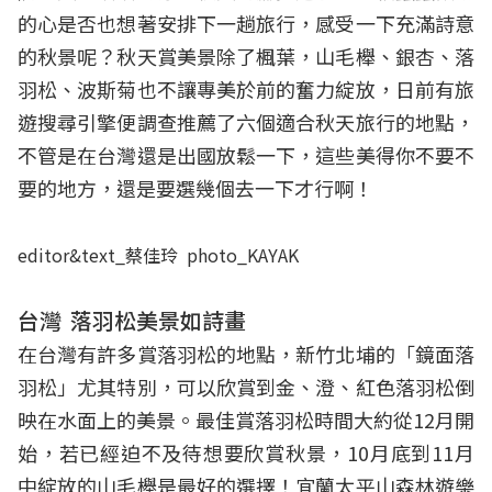
的心是否也想著安排下一趟旅行，感受一下充滿詩意
的秋景呢？秋天賞美景除了楓葉，山毛櫸、銀杏、落
羽松、波斯菊也不讓專美於前的奮力綻放，日前有旅
遊搜尋引擎便調查推薦了六個適合秋天旅行的地點，
不管是在台灣還是出國放鬆一下，這些美得你不要不
要的地方，還是要選幾個去一下才行啊！
editor&text_蔡佳玲 photo_KAYAK
台灣
落羽松美景如詩畫
在台灣有許多賞落羽松的地點，新竹北埔的「鏡面落
羽松」尤其特別，可以欣賞到金、澄、紅色落羽松倒
映在水面上的美景。最佳賞落羽松時間大約從12月開
始，若已經迫不及待想要欣賞秋景，10月底到11月
中綻放的山毛櫸是最好的選擇！宜蘭太平山森林遊樂