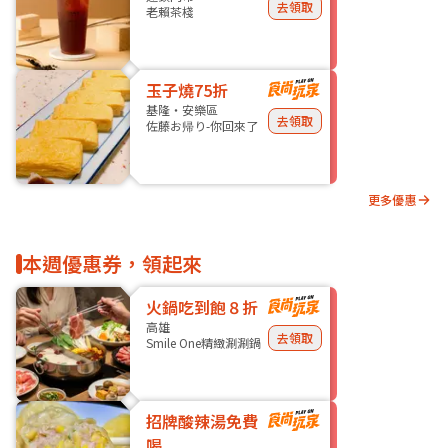
去領取
老賴茶棧
玉子燒75折
基隆・安樂區
去領取
佐藤お帰り-你回來了
更多優惠
本週優惠券，領起來
火鍋吃到飽８折
高雄
去領取
Smile One精緻涮涮鍋
招牌酸辣湯免費
喝