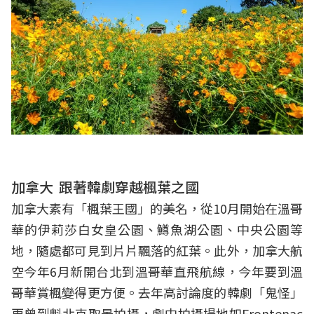
加拿大
跟著韓劇穿越楓葉之國
加拿大素有「楓葉王國」的美名，從10月開始在溫哥
華的伊莉莎白女皇公園、鱒魚湖公園、中央公園等
地，隨處都可見到片片飄落的紅葉。此外，加拿大航
空今年6月新開台北到溫哥華直飛航線，今年要到溫
哥華賞楓變得更方便。去年高討論度的韓劇「鬼怪」
更曾到魁北克取景拍攝，劇中拍攝場地如Frontenac