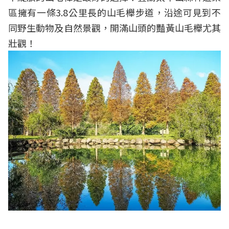
區擁有一條3.8公里長的山毛櫸步道，沿途可見到不
同野生動物及自然景觀，開滿山頭的豔黃山毛櫸尤其
壯觀！