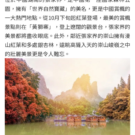
園，擁有「世界自然寶藏」的美名，更是中國賞楓的
一大熱門地點。從10月下旬起紅葉登場，最美的賞楓
景點則在「黃獅寨」，登上遼闊的觀景台，張家界的
美景都將盡收眼底。此外，鄰近張家界的崇山擁有漫
山紅葉和多處銀杏林，遠眺高聳入天的崇山峻嶺之中
的壯麗美景更是令人難忘。