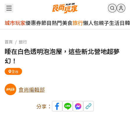
城市玩家
優惠券
節目
熱門
美食
旅行
懶人包
親子
生活
日韓
首頁
/
旅行
睡在白色透明泡泡屋，這些新北營地超夢
幻！
全台
食尚編輯部
分享：