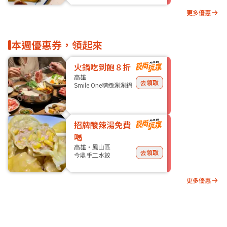
更多優惠
本週優惠券，領起來
火鍋吃到飽８折
高雄
去領取
Smile One精緻涮涮鍋
招牌酸辣湯免費
喝
高雄・鳳山區
去領取
今鼎手工水餃
更多優惠