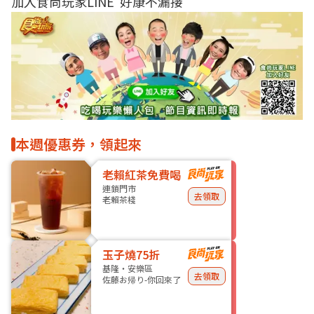
加入食尚玩家LINE 好康不漏接
本週優惠券，領起來
老賴紅茶免費喝
連鎖門市
去領取
老賴茶棧
玉子燒75折
基隆・安樂區
去領取
佐藤お帰り-你回來了