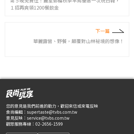
第５晚免費住！麗星郵輪秋季早鳥優惠一次玩日韓，
１招再爽領1200餐飲金
下一篇
華麗露營、野餐，顛覆對山林祕境的想像！
您的意見是我們前進的動力，歡迎來信或來電反映
食尚編輯：
supertaste@tvbs.com.tw
意見反映：
service@tvbs.com.tw
觀眾服務專線：
02-2656-1599