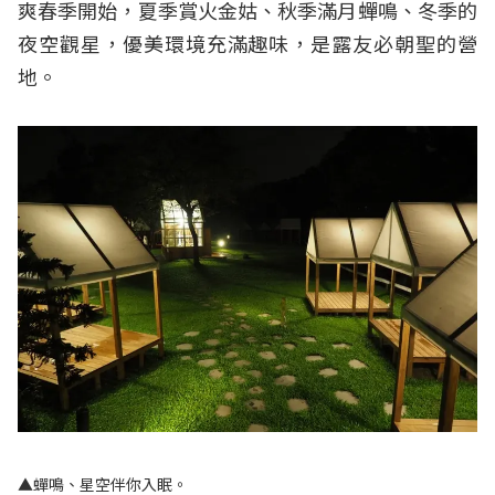
爽春季開始，夏季賞火金姑、秋季滿月蟬鳴、冬季的
夜空觀星，優美環境充滿趣味，是露友必朝聖的營
地。
▲蟬鳴、星空伴你入眠。