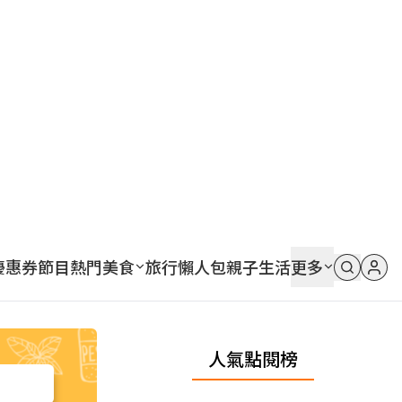
優惠券
節目
熱門
美食
旅行
懶人包
親子
生活
更多
人氣點閱榜