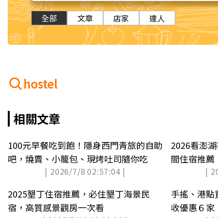
全部
文章
店家
達人
hostel
相關文章
100元早餐吃到飽！隱身西門青旅的自助
2026看
吧，燒賣、小籠包、現烤吐司隨你吃
間住宿推薦
| 2026/7/8 02:57:04 |
| 2
宿
2025墾丁住宿推薦，必住墾丁海景民
手搖、港點
宿，高質感景觀房一次看
收優惠６家