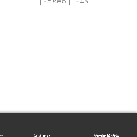
#
三峽美食
#
生肖
募
業務服務
節目版權銷售