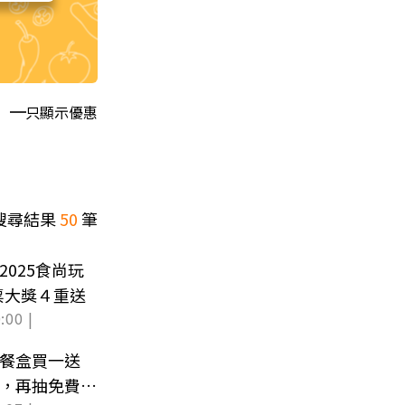
只顯示優惠
搜尋結果
50
筆
2025食尚玩
票大獎４重送
:00 |
康餐盒買一送
家，再抽免費住