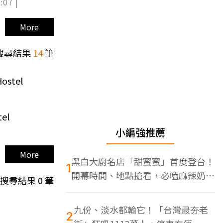
:07 |
More
搜尋結果
14
筆
stel
el
小編強推薦
More
黑白大廚名店「甜蜜蜜」首度登台！
1
開幕時間、地點搶看，必嗑麻辣奶油
搜尋結果
0
筆
蝦
九份、淡水都輸它！「台灣最夯老
2