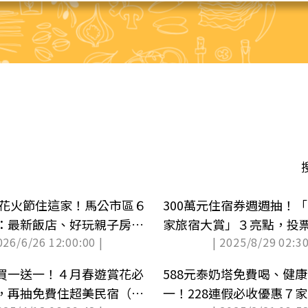
澎湖花火節住這家！馬公市區６
300萬元住宿券週週抽！「
：最新飯店、好玩親子房民
家旅宿大賞」３亮點，投
026/6/26 12:00:00 |
| 2025/8/29 02:30
買一送一！４月春遊賞花必
588元泰奶塔免費喝、健
，再抽免費住超美民宿（中
一！228連假必收優惠７