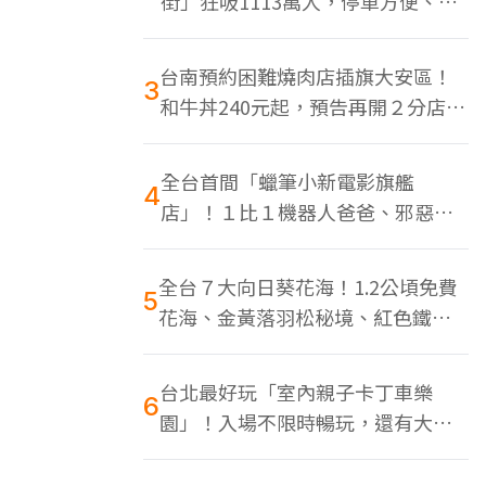
街」狂吸1113萬人，停車方便、特
色美食多
台南預約困難燒肉店插旗大安區！
3
和牛丼240元起，預告再開２分店、
地點曝光
全台首間「蠟筆小新電影旗艦
4
店」！１比１機器人爸爸、邪惡正
男，百款周邊買翻
全台７大向日葵花海！1.2公頃免費
5
花海、金黃落羽松秘境、紅色鐵橋
同框
台北最好玩「室內親子卡丁車樂
6
園」！入場不限時暢玩，還有大螢
幕Switch遊戲區