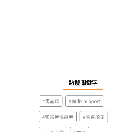
熱搜關鍵字
#
馬基莓
#
南港LaLaport
#
麥當勞優惠券
#
雲霄飛車