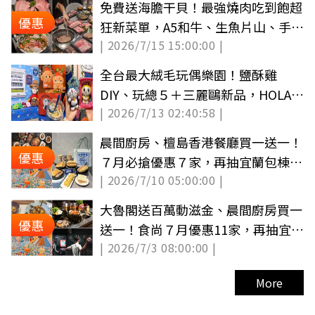
免費送海膽干貝！最強燒肉吃到飽超
優惠
狂新菜單，A5和牛、生魚片山、手搖
| 2026/7/15 15:00:00 |
無限點（中獎公布）
全台最大絨毛玩偶樂園！鹽酥雞
DIY、玩總５＋三麗鷗新品，HOLA哆
| 2026/7/13 02:40:58 |
啦A夢新品一次看（中獎更新）
晨間廚房、檀島香港餐廳買一送一！
優惠
７月必搶優惠７家，再抽宜蘭包棟民
| 2026/7/10 05:00:00 |
宿（中獎公布）
大魯閣送百萬動滋金、晨間廚房買一
優惠
送一！食尚７月優惠11家，再抽宜蘭
| 2026/7/3 08:00:00 |
民宿（中獎公布）
More