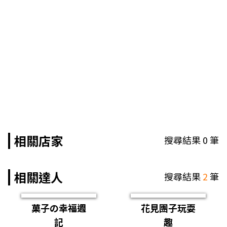
相關店家
搜尋結果
0
筆
相關達人
搜尋結果
2
筆
菓子の幸福週
花見團子玩耍
記
趣