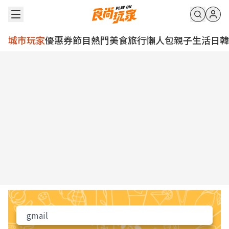
城市玩家
優惠券
節目
熱門
美食
旅行
懶人包
親子
生活
日韓