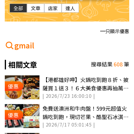
全部
文章
店家
達人
只顯示優惠
gmail
相關文章
搜尋結果
608
筆
【港都雄好呷】火鍋吃到飽８折、披
優惠
薩買１送３！６大美食優惠再抽萬元
| 2026/7/23 16:00:10 |
住宿券
免費送澳洲和牛肉盤！599元超值火
優惠
鍋吃到飽，現切芒果、酷聖石冰淇淋
| 2026/7/17 05:01:45 |
無限吃（中獎公布）