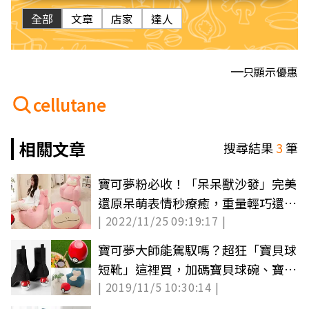
全部
文章
店家
達人
只顯示優惠
cellutane
相關文章
搜尋結果
3
筆
寶可夢粉必收！「呆呆獸沙發」完美
還原呆萌表情秒療癒，重量輕巧還可
| 2022/11/25 09:19:17 |
機洗
寶可夢大師能駕馭嗎？超狂「寶貝球
短靴」這裡買，加碼寶貝球碗、寶貝
| 2019/11/5 10:30:14 |
球椅