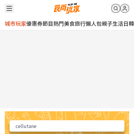
城市玩家
優惠券
節目
熱門
美食
旅行
懶人包
親子
生活
日韓