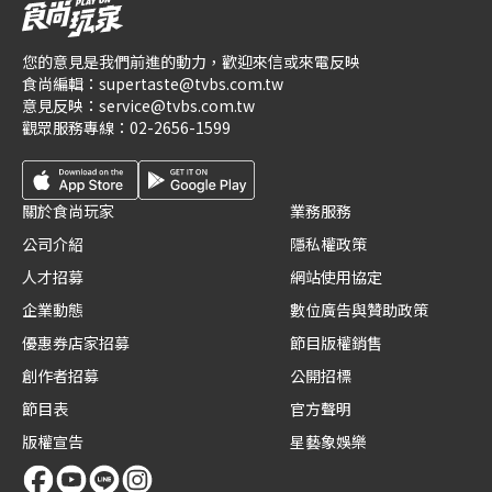
您的意見是我們前進的動力，歡迎來信或來電反映
食尚編輯：
supertaste@tvbs.com.tw
意見反映：
service@tvbs.com.tw
觀眾服務專線：
02-2656-1599
關於食尚玩家
業務服務
公司介紹
隱私權政策
人才招募
網站使用協定
企業動態
數位廣告與贊助政策
優惠券店家招募
節目版權銷售
創作者招募
公開招標
節目表
官方聲明
版權宣告
星藝象娛樂