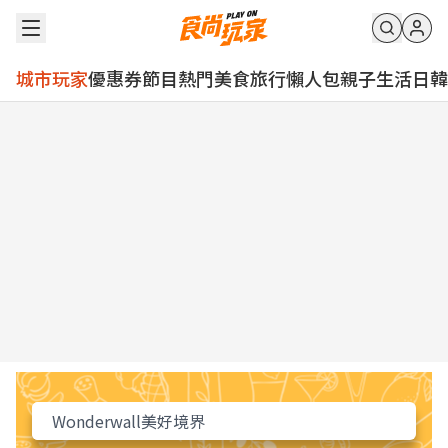
城市玩家
優惠券
節目
熱門
美食
旅行
懶人包
親子
生活
日韓