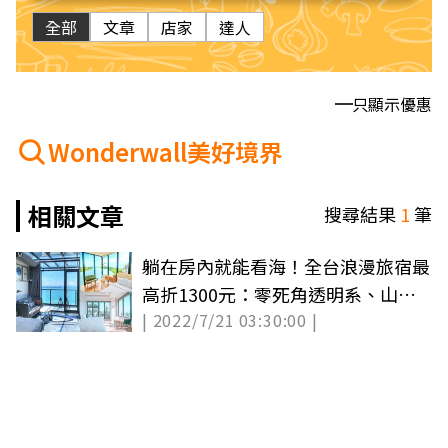
全部
文章
店家
達人
只顯示優惠
Wonderwall美好境界
相關文章
搜尋結果
1
筆
躺在房內就能看海！全台浪漫旅宿最
高折1300元：零死角透明系、山海
| 2022/7/21 03:30:00 |
景通通有