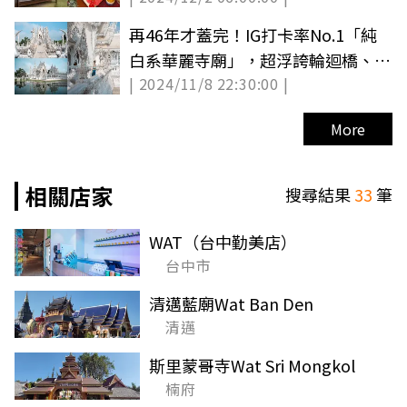
再46年才蓋完！IG打卡率No.1「純
白系華麗寺廟」，超浮誇輪迴橋、天
| 2024/11/8 22:30:00 |
堂地獄必拍
More
相關店家
搜尋結果
33
筆
WAT（台中勤美店）
台中市
清邁藍廟Wat Ban Den
清邁
斯里蒙哥寺Wat Sri Mongkol
楠府