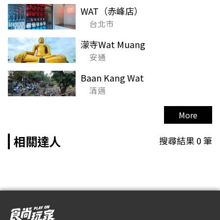
WAT（赤峰店）
台北市
濛寺Wat Muang
安通
Baan Kang Wat
清邁
More
相關達人
搜尋結果
0
筆