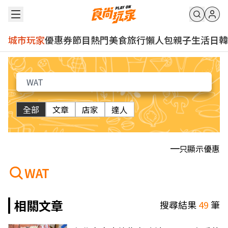
城市玩家
優惠券
節目
熱門
美食
旅行
懶人包
親子
生活
日韓
全部
文章
店家
達人
只顯示優惠
WAT
相關文章
搜尋結果
49
筆