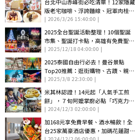
台北中山赤峰街必吃清單！12家隱藏
版老宅咖啡、浮誇麵線、冠軍肉桂捲
| 2026/3/26 15:40:00 |
全收錄
2025全台聖誕活動整理！10個聖誕
市集、聖誕打卡點，高雄有免費聖誕
| 2025/12/18 04:00:00 |
演唱會
2025泰國自由行必去！曼谷景點
Top20推薦：逛街購物、古蹟、親子
| 2025/3/8 22:30:00 |
遊全攻略
米其林認證！14元起「人氣手工煎
餅」，７旬阿嬤掌廚必點「巧克力香
| 2024/12/3 02:00:00 |
蕉」口味
加168元享免費早餐、酒水暢飲！全
台25家萬豪酒店優惠，加碼花蓮甜點
| 2024/12/2 06:00:00 |
吃到飽