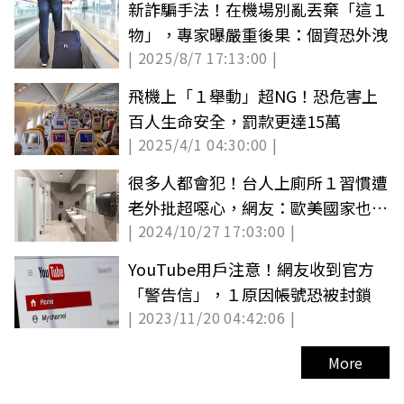
新詐騙手法！在機場別亂丟棄「這１
物」，專家曝嚴重後果：個資恐外洩
| 2025/8/7 17:13:00 |
飛機上「１舉動」超NG！恐危害上
百人生命安全，罰款更達15萬
| 2025/4/1 04:30:00 |
很多人都會犯！台人上廁所１習慣遭
老外批超噁心，網友：歐美國家也這
| 2024/10/27 17:03:00 |
樣
YouTube用戶注意！網友收到官方
「警告信」，１原因帳號恐被封鎖
| 2023/11/20 04:42:06 |
More