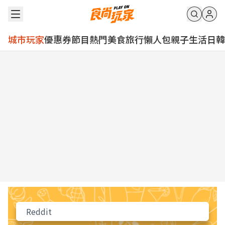
城市玩家
優惠券
節目
熱門
美食
旅行
懶人包
親子
生活
日韓