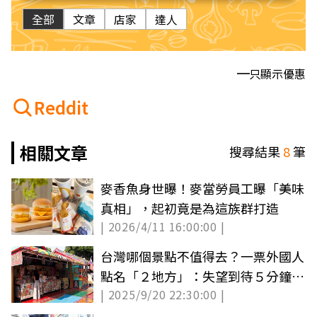
全部
文章
店家
達人
只顯示優惠
Reddit
相關文章
搜尋結果
8
筆
麥香魚身世曝！麥當勞員工曝「美味
真相」，起初竟是為這族群打造
| 2026/4/11 16:00:00 |
台灣哪個景點不值得去？一票外國人
點名「２地方」：失望到待５分鐘就
| 2025/9/20 22:30:00 |
離開