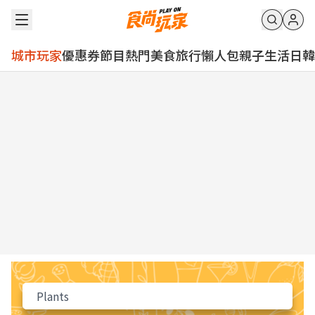
城市玩家
優惠券
節目
熱門
美食
旅行
懶人包
親子
生活
日韓