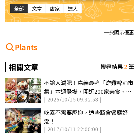
全部
文章
店家
達人
只顯示優惠
Plants
相關文章
搜尋結果
2
筆
不讓人減肥！嘉義最強「炸雞啤酒市
集」本週登場，開逛200家美食、文
| 2025/10/15 09:32:58 |
創小物
吃素不需要壓抑，這些蔬食餐廳好
潮！
| 2017/10/11 22:00:00 |