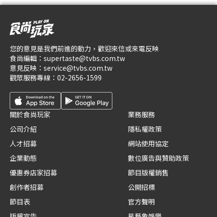
您的意見是我們前進的動力，歡迎來信或來電反映
食尚編輯：
supertaste@tvbs.com.tw
意見反映：
service@tvbs.com.tw
觀眾服務專線：
02-2656-1599
關於食尚玩家
業務服務
公司介紹
隱私權政策
人才招募
網站使用協定
企業動態
數位廣告與贊助政策
優惠券店家招募
節目版權銷售
創作者招募
公開招標
節目表
官方聲明
版權宣告
星藝象娛樂