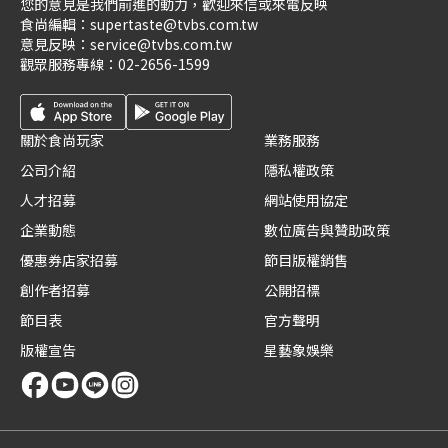
您的意見是我們前進的動力，歡迎來信或來電反映
食尚編輯：
supertaste@tvbs.com.tw
意見反映：
service@tvbs.com.tw
觀眾服務專線：
02-2656-1599
關於食尚玩家
業務服務
公司介紹
隱私權政策
人才招募
網站使用協定
企業動態
數位廣告與贊助政策
優惠券店家招募
節目版權銷售
創作者招募
公開招標
節目表
官方聲明
版權宣告
星藝象娛樂