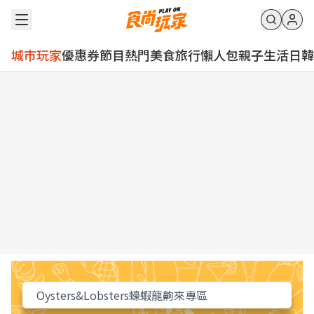
城市玩家
優惠券
節目
熱門
美食
旅行
懶人包
親子
生活
日韓