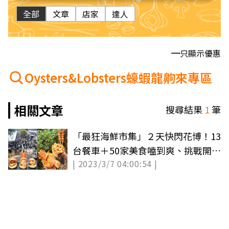
全部
文章
店家
達人
只顯示優惠
Oysters&Lobsters蠔蝦龍齁來專區
相關文章
搜尋結果
1
筆
「最狂海鮮市集」２天快閃花博！13
台餐車＋50家美食嗑到爽、挑戰開生
| 2023/3/7 04:00:54 |
蠔大賽