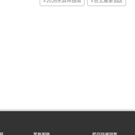
#
2026米其林指南
#
台北萬豪酒店
募
業務服務
節目版權銷售