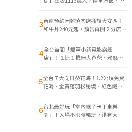
街」狂吸1113萬人，停車方便、特
色美食多
台南預約困難燒肉店插旗大安區！
3
和牛丼240元起，預告再開２分店、
地點曝光
全台首間「蠟筆小新電影旗艦
4
店」！１比１機器人爸爸、邪惡正
男，百款周邊買翻
全台７大向日葵花海！1.2公頃免費
5
花海、金黃落羽松秘境、紅色鐵橋
同框
台北最好玩「室內親子卡丁車樂
6
園」！入場不限時暢玩，還有大螢
幕Switch遊戲區