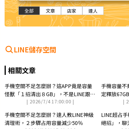
全部
文章
店家
達人
LINE儲存空間
相關文章
手機空間不足怎麼辦？這APP竟是容量
手機容量不
怪獸「１招清出８GB」，不是LINE跟相
定釋放67
| 2026/7/4 17:00:00 |
| 
簿
手機空間不足怎麼辦？達人教LINE神級
LINE超
清理術，２步驟占用容量減少50％
絕招」，聊