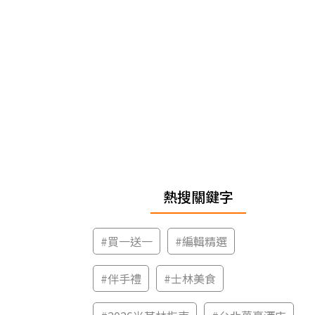
熱搜關鍵字
#
買一送一
#
編輯精選
#
伴手禮
#
士林美食