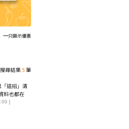
只顯示優惠
搜尋結果
5
筆
靠「這招」清
息資料也都在
:00 |