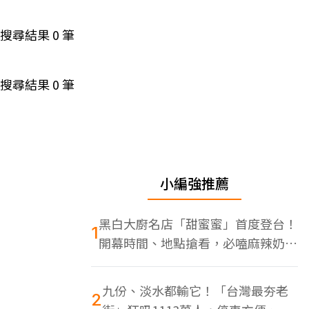
搜尋結果
0
筆
搜尋結果
0
筆
小編強推薦
黑白大廚名店「甜蜜蜜」首度登台！
1
開幕時間、地點搶看，必嗑麻辣奶油
蝦
九份、淡水都輸它！「台灣最夯老
2