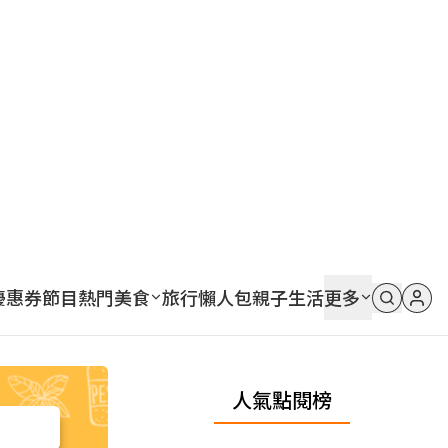
優惠券
節目
熱門
美食
旅行
懶人包
親子
生活
更多
人氣點閱榜