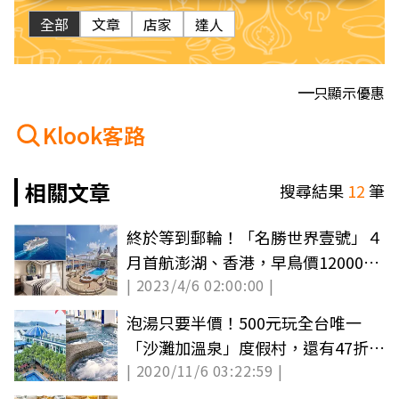
全部
文章
店家
達人
只顯示優惠
Klook客路
相關文章
搜尋結果
12
筆
終於等到郵輪！「名勝世界壹號」４
月首航澎湖、香港，早鳥價12000元
| 2023/4/6 02:00:00 |
有找
泡湯只要半價！500元玩全台唯一
「沙灘加溫泉」度假村，還有47折泡
| 2020/11/6 03:22:59 |
「超狂雙泉」