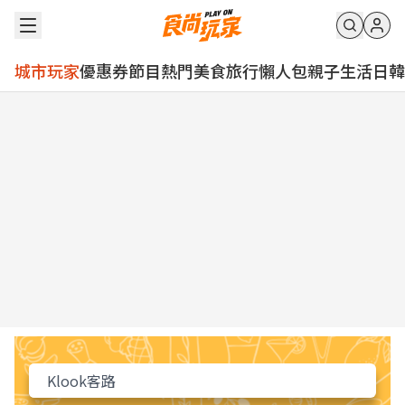
城市玩家
優惠券
節目
熱門
美食
旅行
懶人包
親子
生活
日韓