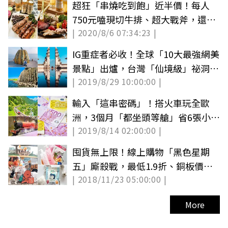
超狂「串燒吃到飽」近半價！每人
750元嗑現切牛排、超大戰斧，還有
| 2020/8/6 07:34:23 |
啤酒喝到飽
IG重症者必收！全球「10大最強網美
景點」出爐，台灣「仙境級」祕洞入
| 2019/8/29 10:00:00 |
榜
輸入「這串密碼」！搭火車玩全歐
洲，3個月「都坐頭等艙」省6張小朋
| 2019/8/14 02:00:00 |
友
囤貨無上限！線上購物「黑色星期
五」廝殺戰，最低1.9折、銅板價買
| 2018/11/23 05:00:00 |
藥妝！
More