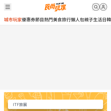
城市玩家
優惠券
節目
熱門
美食
旅行
懶人包
親子
生活
日韓