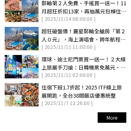
郵輪第２人免費、手搖買一送一！11
月超狂折扣13家，再抽萬元包棟住宿
| 2025/11/14 08:00:00 |
券（中獎公布）
超狂破盤價！麗星郵輪全艙房「第２
人０元」，海上演唱會、跨年航程限
| 2025/11/11 11:00:00 |
時快搶
環球、迪士尼門票買一送一！２大線
上旅展手刀搶：日韓機票免萬元、全
| 2025/11/11 02:00:00 |
站３折
住宿下殺1.7折起！2025 ITF線上旅
展開跑，全台38間飯店優惠統整
| 2025/11/7 12:26:00 |
More