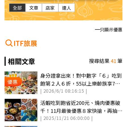
全部
文章
店家
達人
只顯示優惠
ITF旅展
相關文章
搜尋結果
41
筆
身分證拿出來！對中數字「６」吃到
優惠
飽第２人６折，55以上樂齡族享75
| 2026/6/1 08:16:15 |
折優惠
活蝦吃到飽省近200元、燒肉優惠破
千！11月最後優惠８家快搶，再抽萬
| 2025/11/21 06:00:00 |
元住宿券（中獎公布）