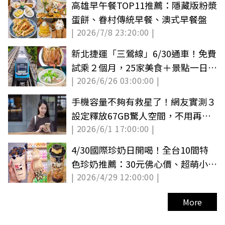
高雄早午餐TOP11推薦：隱藏版粉漿
蛋餅、眷村傳統早餐、澳式早餐盤
| 2026/7/8 23:20:00 |
新北捷運「三鶯線」6/30通車！免費
試乘２個月，25家美食＋景點一日遊
| 2026/6/26 03:00:00 |
地圖
手機容量不夠有救星了！網友實測３
設定釋放67GB驚人空間，不用再狂
| 2026/6/1 17:00:00 |
刪照片
4/30國際珍奶日開喝！全台10間特
色珍奶推薦：30元佛心價、超萌小熊
| 2026/4/29 12:00:00 |
奶茶
More