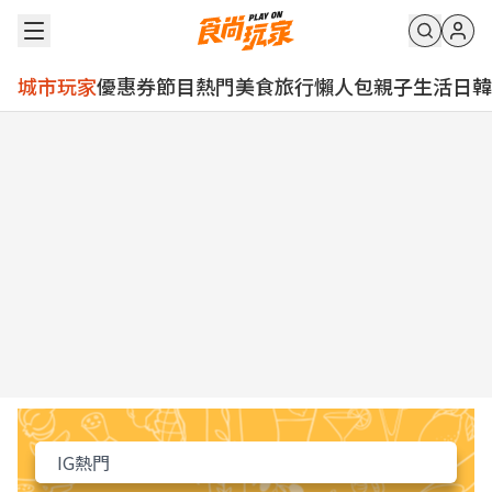
城市玩家
優惠券
節目
熱門
美食
旅行
懶人包
親子
生活
日韓