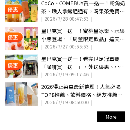
CoCo、COMEBUY買一送一！粉角奶
優惠
茶、職人拿鐵通通有，喝果茶免費送
| 2026/7/28 08:47:53 |
面膜
星巴克買一送一！蜜桃星冰樂、水果
優惠
小熊登場，「周董限定飲品」這天開
| 2026/7/27 00:55:53 |
喝
星巴克買一送一！看完世足冠軍賽
優惠
「咖啡買一送一」，外送優惠、小熊
| 2026/7/19 09:17:46 |
盲盒整理
2026得正菜單最新整理！人氣必喝
TOP8推薦、飲料價格、網友推薦與
| 2026/7/19 08:50:00 |
全台門市
More