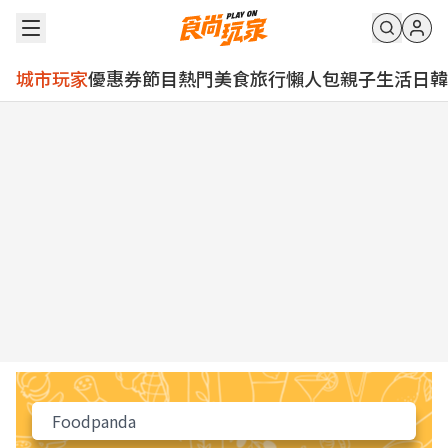
城市玩家
優惠券
節目
熱門
美食
旅行
懶人包
親子
生活
日韓