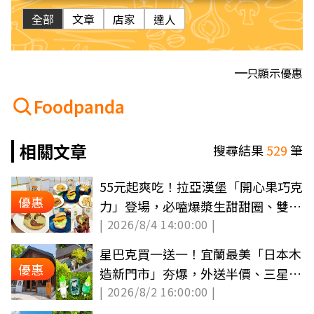
全部
文章
店家
達人
只顯示優惠
Foodpanda
相關文章
搜尋結果
529
筆
55元起爽吃！拉亞漢堡「開心果巧克
優惠
力」登場，必嗑爆漿生甜甜圈、雙醬
| 2026/8/4 14:00:00 |
炸雞堡
星巴克買一送一！宜蘭最美「日本木
優惠
造新門市」夯爆，外送半價、三星蔥
| 2026/8/2 16:00:00 |
小熊