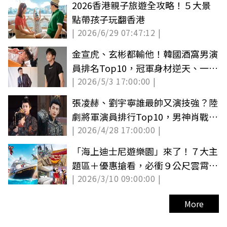
2026香港親子旅遊全攻略！５大景
點帶孩子玩翻香港
| 2026/6/29 07:47:12 |
金宣虎、玄彬都輸他！韓國酒窩男演
員排名Top10，冠軍身材逆天、一笑
| 2026/5/3 17:00:00 |
就暈船
張凌赫、劉宇寧誰最帥又演技強？陸
劇將軍演員排行Top10，男神肖戰跌
| 2026/4/28 17:00:00 |
出榜外
「海上迪士尼遊樂園」來了！７大主
題區＋優惠搶看，必衝９公尺雲霄飛
| 2026/3/10 09:00:00 |
車
More