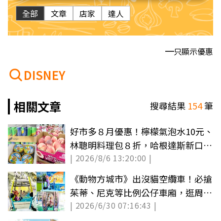
全部
文章
店家
達人
只顯示優惠
DISNEY
相關文章
搜尋結果
154
筆
好市多８月優惠！檸檬氣泡水10元、
林聰明料理包８折，哈根達斯新口味
| 2026/8/6 13:20:00 |
必囤
《動物方城市》出沒貓空纜車！必搶
茱蒂、尼克等比例公仔車廂，逛周邊
| 2026/6/30 07:16:43 |
快閃店