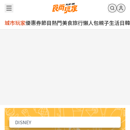
城市玩家
優惠券
節目
熱門
美食
旅行
懶人包
親子
生活
日韓