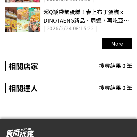
超Q矮袋鼠蛋糕！春上布丁蛋糕ｘ
DINOTAENG新品、周邊，再吃亞尼
| 2026/2/24 08:15:22 |
克抹茶季
More
相關店家
搜尋結果
0
筆
相關達人
搜尋結果
0
筆