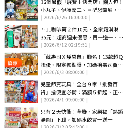
16個暑假「展覽＋快閃店」懶人包！
小丸子、伊藤潤二、巨型恐龍展，櫻
| 2026/6/26 16:00:00 |
花哆啦免費拍
7-11咖啡第２件10元、全家霜淇淋
35元！超商週末優惠，買一送一、矮
| 2026/6/12 02:19:51 |
袋鼠集點
「藏壽司Ｘ矮袋鼠」聯名！13款超Ｑ
優惠
扭蛋、限定餐點曝，加碼搶壽司買一
| 2026/6/3 08:00:00 |
送一
兒童節買玩具！全台９家「批發百
貨」搶便宜必衝：滿額５折起、正版
| 2026/4/1 09:00:00 |
卡通商品
只有２天快衝！全聯、家樂福「熱銷
湯圓」下殺，加碼水餃買一送一
| 2026/3/2 05:45:00 |