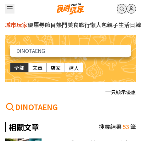
城市玩家
優惠券
節目
熱門
美食
旅行
懶人包
親子
生活
日韓
全部
文章
店家
達人
只顯示優惠
DINOTAENG
相關文章
搜尋結果
53
筆