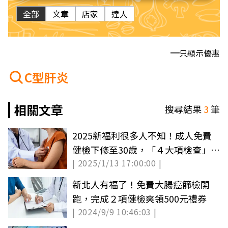
全部
文章
店家
達人
只顯示優惠
C型肝炎
相關文章
搜尋結果
3
筆
2025新福利很多人不知！成人免費
健檢下修至30歲，「４大項檢查」省
| 2025/1/13 17:00:00 |
下近千元
新北人有福了！免費大腸癌篩檢開
跑，完成２項健檢爽領500元禮券
| 2024/9/9 10:46:03 |