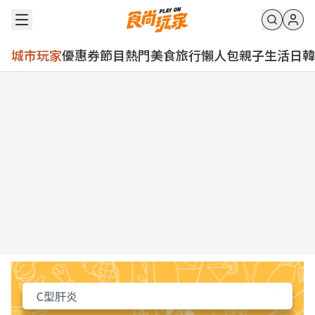
城市玩家
優惠券
節目
熱門
美食
旅行
懶人包
親子
生活
日韓