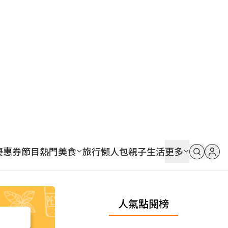
優惠券
節目
熱門
美食
旅行
懶人包
親子
生活
更多
人氣點閱榜