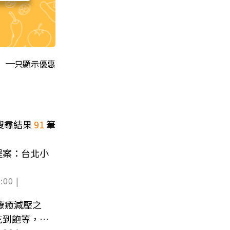
只顯示優惠
搜尋結果
91
筆
提案：台北小
:00 |
療癒減壓之
吃到飽等，超