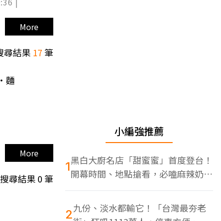
:36 |
More
搜尋結果
17
筆
‧麵
小編強推薦
More
黑白大廚名店「甜蜜蜜」首度登台！
1
開幕時間、地點搶看，必嗑麻辣奶油
搜尋結果
0
筆
蝦
九份、淡水都輸它！「台灣最夯老
2