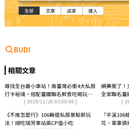
全部
文章
店家
達人
BUDI
相關文章
尋找全台最小車站！南臺灣必衝4大私房
網美衝了！
打卡秘境，搭配臺鐵聯名鮮食吃喝玩樂
全家聯名臺
| 2020/11/26 05:00:00 |
| 2
超過癮！
《不推怎麼行》106縣道私房景點新玩
「平溪10
法！順吃瑞芳車站高CP值小吃
花、軍事俱