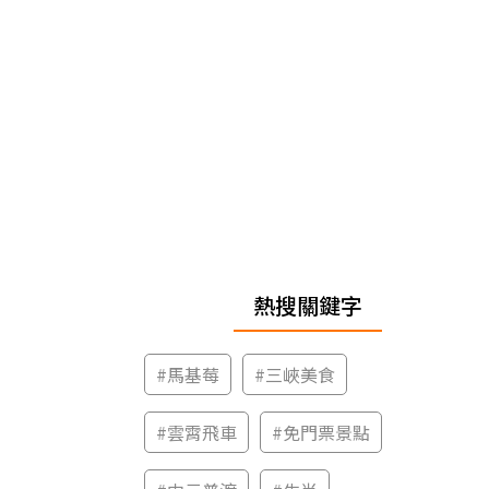
熱搜關鍵字
#
馬基莓
#
三峽美食
#
雲霄飛車
#
免門票景點