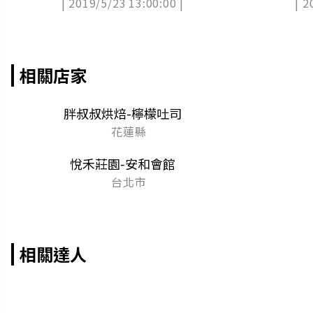
| 2019/5/23 13:00:00 |
| 2
相關店家
胖叔叔烘焙-檸檬吐司
花蓮縣
悅禾莊園-安和會館
台北市
相關達人