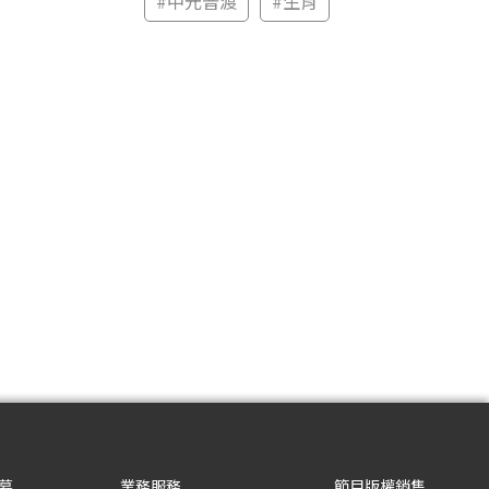
#
中元普渡
#
生肖
募
業務服務
節目版權銷售