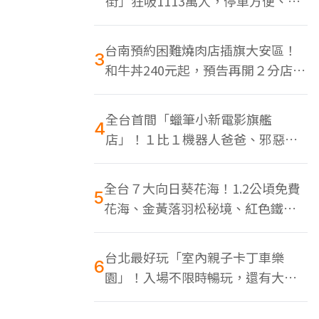
街」狂吸1113萬人，停車方便、特
色美食多
台南預約困難燒肉店插旗大安區！
3
和牛丼240元起，預告再開２分店、
地點曝光
全台首間「蠟筆小新電影旗艦
4
店」！１比１機器人爸爸、邪惡正
男，百款周邊買翻
全台７大向日葵花海！1.2公頃免費
5
花海、金黃落羽松秘境、紅色鐵橋
同框
台北最好玩「室內親子卡丁車樂
6
園」！入場不限時暢玩，還有大螢
幕Switch遊戲區