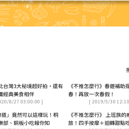
北台灣3大秘境超好拍，還有
《不推怎麼行》春遊補助
鐵經典美食相伴
春！再放一次春假！
020/8/27 03:00:00 |
| 2019/5/30 12:10
6線道」竟然可以這樣玩！桐
《不推怎麼行》 上班族的
樂部、銅板小吃報你知
旅！四手按摩＋迴轉甜點