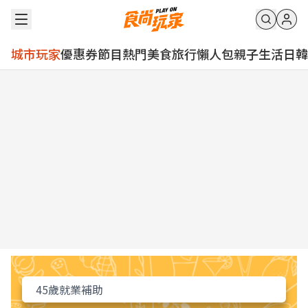
城市玩家
優惠券
節目
熱門
美食
旅行
懶人包
親子
生活
日韓