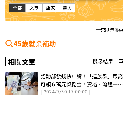
全部
文章
店家
達人
只顯示優惠
45歲就業補助
相關文章
搜尋結果
1
筆
勞動部發錢快申請！「這族群」最高
可領６萬元獎勵金，資格、流程一次
| 2024/7/30 17:00:00 |
看