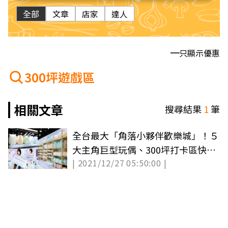
全部
文章
店家
達人
只顯示優惠
300坪遊戲區
相關文章
搜尋結果
1
筆
全台最大「角落小夥伴歡樂城」！５
大主角巨型玩偶、300坪打卡區快閃
| 2021/12/27 05:50:00 |
高雄