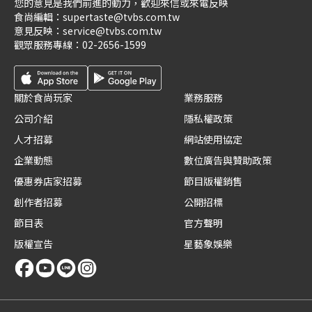
您的意見是我們前進的動力，歡迎來信或來電反映
食尚編輯：
supertaste@tvbs.com.tw
意見反映：
service@tvbs.com.tw
觀眾服務專線：
02-2656-1599
關於食尚玩家
業務服務
公司介紹
隱私權政策
人才招募
網站使用協定
企業動態
數位廣告與贊助政策
優惠券店家招募
節目版權銷售
創作者招募
公開招標
節目表
官方聲明
版權宣告
星藝象娛樂