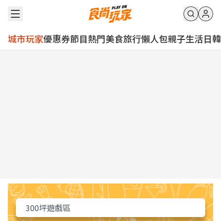
城市玩家
優惠券
節目
熱門
美食
旅行
懶人包
親子
生活
日韓