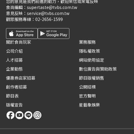
您的意見是我們前進的動力，歡迎來信或來電反映
食尚編輯：
supertaste@tvbs.com.tw
意見反映：
service@tvbs.com.tw
觀眾服務專線：
02-2656-1599
關於食尚玩家
業務服務
公司介紹
隱私權政策
人才招募
網站使用協定
企業動態
數位廣告與贊助政策
優惠券店家招募
節目版權銷售
創作者招募
公開招標
節目表
官方聲明
版權宣告
星藝象娛樂