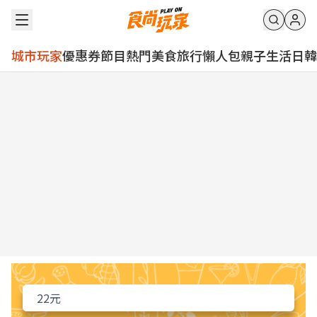
城市玩家
優惠券
節目
熱門
美食
旅行
懶人包
親子
生活
日韓