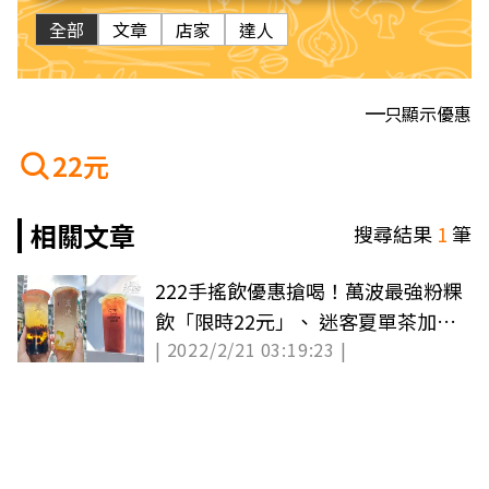
全部
文章
店家
達人
只顯示優惠
22元
相關文章
搜尋結果
1
筆
222手搖飲優惠搶喝！萬波最強粉粿
飲「限時22元」、 迷客夏單茶加價
| 2022/2/21 03:19:23 |
22元