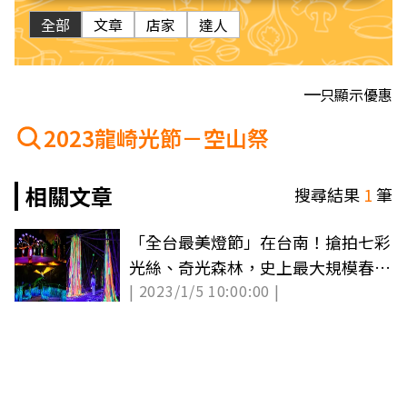
全部
文章
店家
達人
只顯示優惠
2023龍崎光節－空山祭
相關文章
搜尋結果
1
筆
「全台最美燈節」在台南！搶拍七彩
光絲、奇光森林，史上最大規模春節
| 2023/1/5 10:00:00 |
開逛