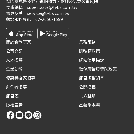
您的意見是我們前進的動力，歡迎來信或來電反映
食尚編輯：
supertaste@tvbs.com.tw
意見反映：
service@tvbs.com.tw
觀眾服務專線：
02-2656-1599
關於食尚玩家
業務服務
公司介紹
隱私權政策
人才招募
網站使用協定
企業動態
數位廣告與贊助政策
優惠券店家招募
節目版權銷售
創作者招募
公開招標
節目表
官方聲明
版權宣告
星藝象娛樂