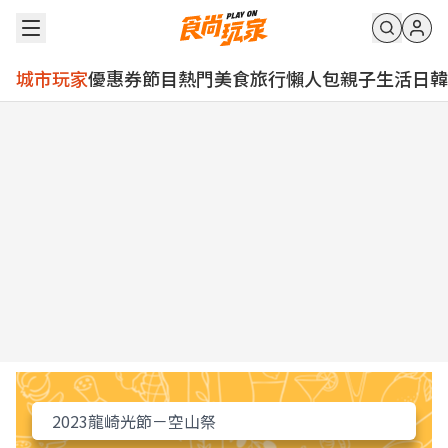
城市玩家
優惠券
節目
熱門
美食
旅行
懶人包
親子
生活
日韓