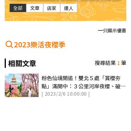
全部
文章
店家
達人
只顯示優惠
2023樂活夜櫻季
相關文章
搜尋結果
1
筆
粉色仙境開追！雙北５處「賞櫻夯
點」滿開中：３公里河岸夜櫻、破萬
| 2023/2/6 10:00:00 |
坪櫻花林