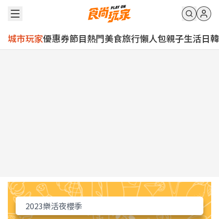
城市玩家
優惠券
節目
熱門
美食
旅行
懶人包
親子
生活
日韓