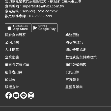
您的意見是我們前進的動力，歡迎來信或來電反映
食尚編輯：
supertaste@tvbs.com.tw
意見反映：
service@tvbs.com.tw
觀眾服務專線：
02-2656-1599
關於食尚玩家
業務服務
公司介紹
隱私權政策
人才招募
網站使用協定
企業動態
數位廣告與贊助政策
優惠券店家招募
節目版權銷售
創作者招募
公開招標
節目表
官方聲明
版權宣告
星藝象娛樂