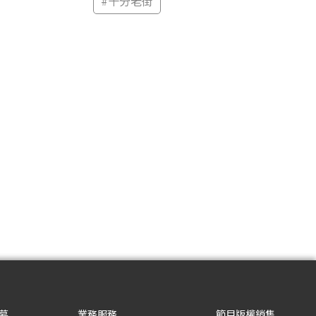
#
十分老街
募
業務服務
節目版權銷售