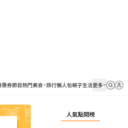
優惠券
節目
熱門
美食
旅行
懶人包
親子
生活
更多
人氣點閱榜