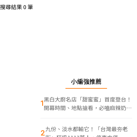
搜尋結果
0
筆
小編強推薦
黑白大廚名店「甜蜜蜜」首度登台！
1
開幕時間、地點搶看，必嗑麻辣奶油
蝦
九份、淡水都輸它！「台灣最夯老
2