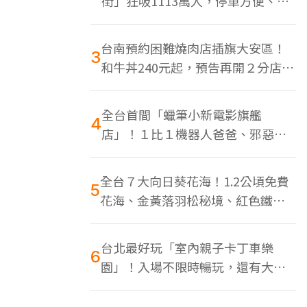
街」狂吸1113萬人，停車方便、特
色美食多
台南預約困難燒肉店插旗大安區！
3
和牛丼240元起，預告再開２分店、
地點曝光
全台首間「蠟筆小新電影旗艦
4
店」！１比１機器人爸爸、邪惡正
男，百款周邊買翻
全台７大向日葵花海！1.2公頃免費
5
花海、金黃落羽松秘境、紅色鐵橋
同框
台北最好玩「室內親子卡丁車樂
6
園」！入場不限時暢玩，還有大螢
幕Switch遊戲區