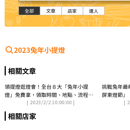
全部
文章
店家
達人
2023兔年小提燈
相關文章
領提燈逛燈會！全台８大「兔年小提
挑戰兔年最
燈」免費拿，領取時間、地點、流程一
屏東燈節」
| 2023/2/2 10:00:00 |
| 
次看
市集
相關店家