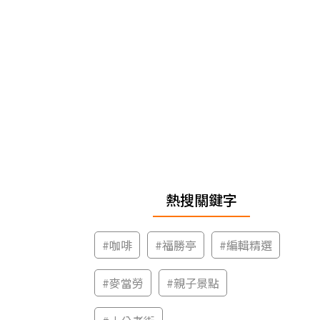
熱搜關鍵字
#
咖啡
#
福勝亭
#
編輯精選
#
麥當勞
#
親子景點