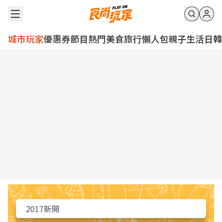
城市玩家
優惠券
節目
熱門
美食
旅行
懶人包
親子
生活
日韓