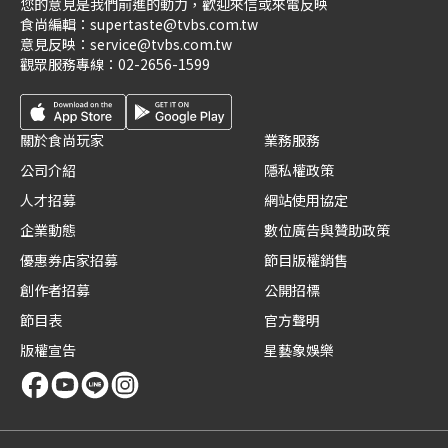
您的意見是我們前進的動力，歡迎來信或來電反映
食尚編輯：
supertaste@tvbs.com.tw
意見反映：
service@tvbs.com.tw
觀眾服務專線：
02-2656-1599
關於食尚玩家
業務服務
公司介紹
隱私權政策
人才招募
網站使用協定
企業動態
數位廣告與贊助政策
優惠券店家招募
節目版權銷售
創作者招募
公開招標
節目表
官方聲明
版權宣告
星藝象娛樂