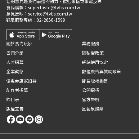
您的意見是我們前進的動力，歡迎來信或來電反映
食尚編輯：
supertaste@tvbs.com.tw
意見反映：
service@tvbs.com.tw
觀眾服務專線：
02-2656-1599
關於食尚玩家
業務服務
公司介紹
隱私權政策
人才招募
網站使用協定
企業動態
數位廣告與贊助政策
優惠券店家招募
節目版權銷售
創作者招募
公開招標
節目表
官方聲明
版權宣告
星藝象娛樂