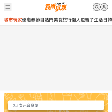
城市玩家
優惠券
節目
熱門
美食
旅行
懶人包
親子
生活
日韓