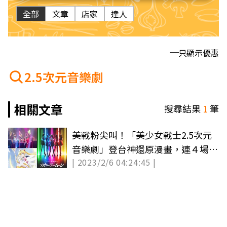
全部
文章
店家
達人
只顯示優惠
2.5次元音樂劇
相關文章
搜尋結果
1
筆
美戰粉尖叫！「美少女戰士2.5次元
音樂劇」登台神還原漫畫，連４場早
| 2023/2/6 04:24:45 |
鳥快搶