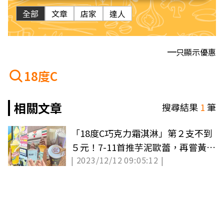
全部
文章
店家
達人
只顯示優惠
18度C
相關文章
搜尋結果
1
筆
「18度C巧克力霜淇淋」第２支不到
５元！7-11首推芋泥歐蕾，再嘗黃檸
| 2023/12/12 09:05:12 |
檬思樂冰