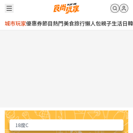
城市玩家
優惠券
節目
熱門
美食
旅行
懶人包
親子
生活
日韓