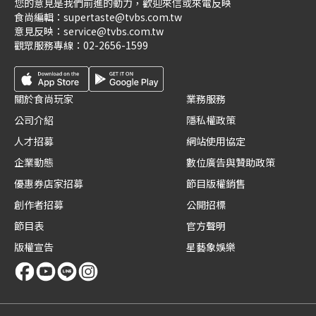
您的意見是我們前進的動力，歡迎來信或來電反映
食尚編輯：
supertaste@tvbs.com.tw
意見反映：
service@tvbs.com.tw
觀眾服務專線：
02-2656-1599
關於食尚玩家
業務服務
公司介紹
隱私權政策
人才招募
網站使用協定
企業動態
數位廣告與贊助政策
優惠券店家招募
節目版權銷售
創作者招募
公開招標
節目表
官方聲明
版權宣告
星藝象娛樂