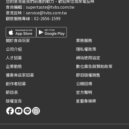
您的意見是我們前進的動力，歡迎來信或來電反映
食尚編輯：
supertaste@tvbs.com.tw
意見反映：
service@tvbs.com.tw
觀眾服務專線：
02-2656-1599
關於食尚玩家
業務服務
公司介紹
隱私權政策
人才招募
網站使用協定
企業動態
數位廣告與贊助政策
優惠券店家招募
節目版權銷售
創作者招募
公開招標
節目表
官方聲明
版權宣告
星藝象娛樂