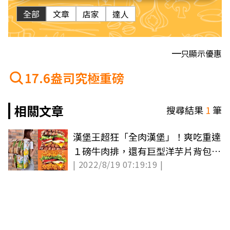
全部
文章
店家
達人
只顯示優惠
17.6盎司究極重磅
相關文章
搜尋結果
1
筆
漢堡王超狂「全肉漢堡」！爽吃重達
１磅牛肉排，還有巨型洋芋片背包免
| 2022/8/19 07:19:19 |
費拿