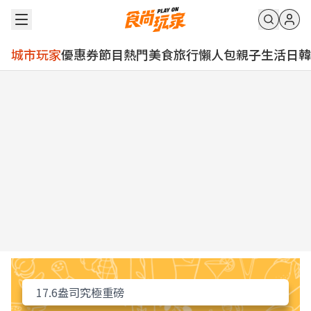
城市玩家
優惠券
節目
熱門
美食
旅行
懶人包
親子
生活
日韓