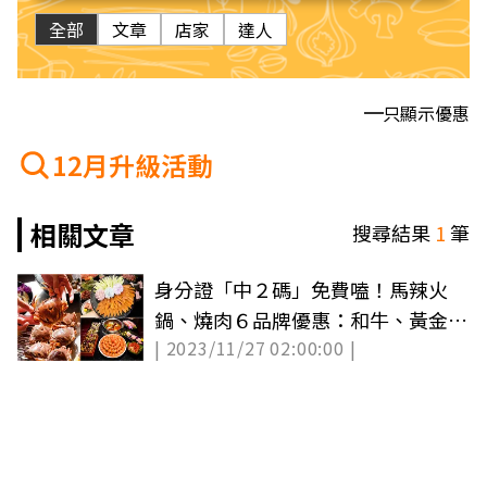
全部
文章
店家
達人
只顯示優惠
12月升級活動
相關文章
搜尋結果
1
筆
身分證「中２碼」免費嗑！馬辣火
鍋、燒肉６品牌優惠：和牛、黃金蟹
| 2023/11/27 02:00:00 |
吃到飽