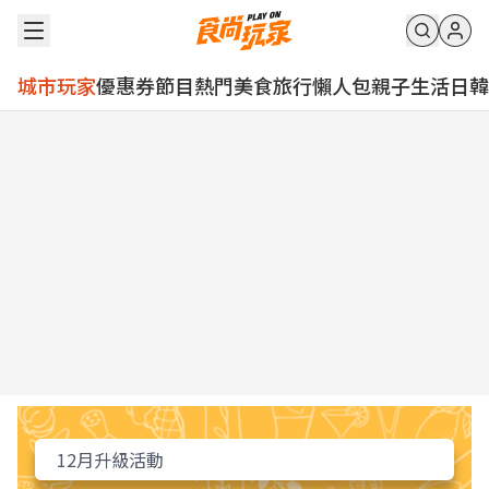
城市玩家
優惠券
節目
熱門
美食
旅行
懶人包
親子
生活
日韓