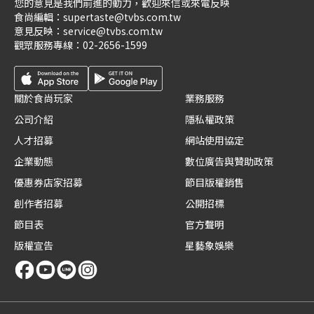
您的意見是我們前進的動力，歡迎來信或來電反映
食尚編輯：
supertaste@tvbs.com.tw
意見反映：
service@tvbs.com.tw
觀眾服務專線：
02-2656-1599
關於食尚玩家
業務服務
公司介紹
隱私權政策
人才招募
網站使用協定
企業動態
數位廣告與贊助政策
優惠券店家招募
節目版權銷售
創作者招募
公開招標
節目表
官方聲明
版權宣告
星藝象娛樂