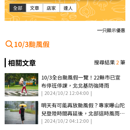
全部
文章
店家
達人
只顯示優惠
10/3颱風假
相關文章
搜尋結果
2
筆
10/3全台颱風假一覽！22縣市已宣
布停班停課，北北基防強降雨
| 2024/10/2 12:04:00 |
明天有可能再放颱風假？專家曝山陀
兒登陸時間再延後，北部這時風雨最
| 2024/10/2 04:12:00 |
大