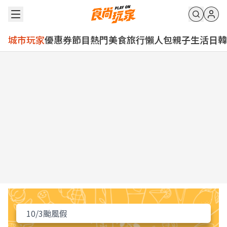
城市玩家
優惠券
節目
熱門
美食
旅行
懶人包
親子
生活
日韓