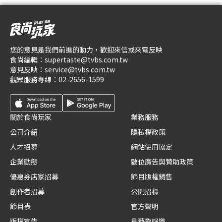
您的意見是我們前進的動力，歡迎來信或來電反映
食尚編輯：
supertaste@tvbs.com.tw
意見反映：
service@tvbs.com.tw
觀眾服務專線：
02-2656-1599
關於食尚玩家
業務服務
公司介紹
隱私權政策
人才招募
網站使用協定
企業動態
數位廣告與贊助政策
優惠券店家招募
節目版權銷售
創作者招募
公開招標
節目表
官方聲明
版權宣告
星藝象娛樂