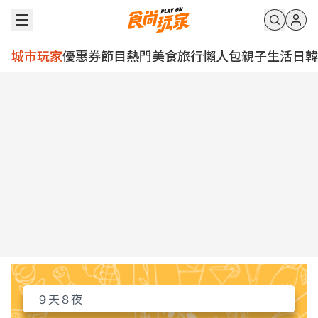
城市玩家
優惠券
節目
熱門
美食
旅行
懶人包
親子
生活
日韓