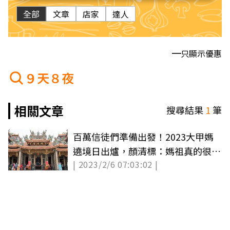
全部
文章
店家
達人
只顯示優惠
９天８夜
相關文章
搜尋結果
1
筆
百萬信徒們準備出發！2023大甲媽
遶境日出爐，顏清標：媽祖真的很會
| 2023/2/6 07:03:02 |
選時間