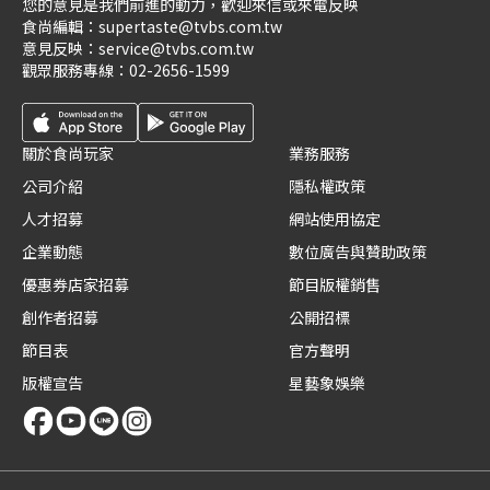
您的意見是我們前進的動力，歡迎來信或來電反映
食尚編輯：
supertaste@tvbs.com.tw
意見反映：
service@tvbs.com.tw
觀眾服務專線：
02-2656-1599
關於食尚玩家
業務服務
公司介紹
隱私權政策
人才招募
網站使用協定
企業動態
數位廣告與贊助政策
優惠券店家招募
節目版權銷售
創作者招募
公開招標
節目表
官方聲明
版權宣告
星藝象娛樂