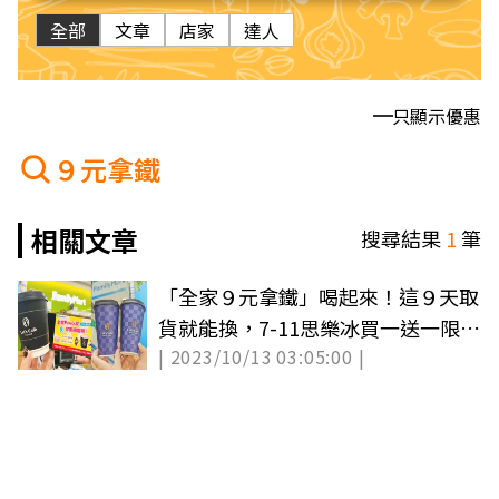
全部
文章
店家
達人
只顯示優惠
９元拿鐵
相關文章
搜尋結果
1
筆
「全家９元拿鐵」喝起來！這９天取
貨就能換，7-11思樂冰買一送一限定
| 2023/10/13 03:05:00 |
喝