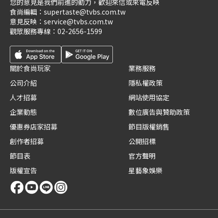
您的意見是我們前進的動力，歡迎來信或來電反映
食尚編輯：
supertaste@tvbs.com.tw
意見反映：
service@tvbs.com.tw
觀眾服務專線：
02-2656-1599
關於食尚玩家
業務服務
公司介紹
隱私權政策
人才招募
網站使用協定
企業動態
數位廣告與贊助政策
優惠券店家招募
節目版權銷售
創作者招募
公開招標
節目表
官方聲明
版權宣告
星藝象娛樂