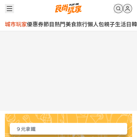
城市玩家
優惠券
節目
熱門
美食
旅行
懶人包
親子
生活
日韓