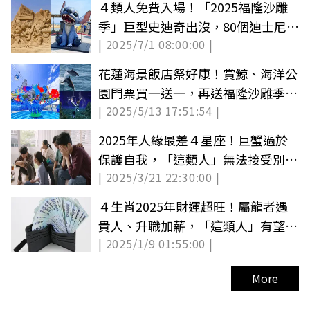
４類人免費入場！「2025福隆沙雕
季」巨型史迪奇出沒，80個迪士尼角
| 2025/7/1 08:00:00 |
色集合（中獎公布）
花蓮海景飯店祭好康！賞鯨、海洋公
園門票買一送一，再送福隆沙雕季門
| 2025/5/13 17:51:54 |
票
2025年人緣最差４星座！巨蟹過於
保護自我，「這類人」無法接受別人
| 2025/3/21 22:30:00 |
意見
４生肖2025年財運超旺！屬龍者遇
貴人、升職加薪，「這類人」有望一
| 2025/1/9 01:55:00 |
夜暴富
More