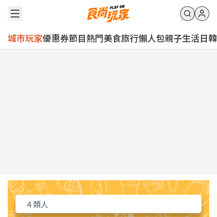
城市玩家
優惠券
節目
熱門
美食
旅行
懶人包
親子
生活
日韓