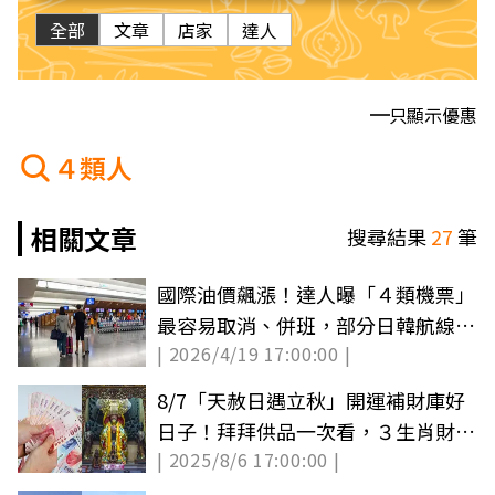
全部
文章
店家
達人
只顯示優惠
４類人
相關文章
搜尋結果
27
筆
國際油價飆漲！達人曝「４類機票」
最容易取消、併班，部分日韓航線也
| 2026/4/19 17:00:00 |
被調整
8/7「天赦日遇立秋」開運補財庫好
日子！拜拜供品一次看，３生肖財運
| 2025/8/6 17:00:00 |
大噴發