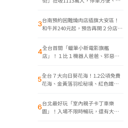
街」狂吸1113萬人，停車方便、特
色美食多
台南預約困難燒肉店插旗大安區！
3
和牛丼240元起，預告再開２分店、
地點曝光
全台首間「蠟筆小新電影旗艦
4
店」！１比１機器人爸爸、邪惡正
男，百款周邊買翻
全台７大向日葵花海！1.2公頃免費
5
花海、金黃落羽松秘境、紅色鐵橋
同框
台北最好玩「室內親子卡丁車樂
6
園」！入場不限時暢玩，還有大螢
幕Switch遊戲區