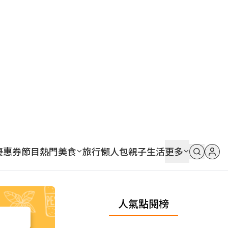
優惠券
節目
熱門
美食
旅行
懶人包
親子
生活
更多
人氣點閱榜