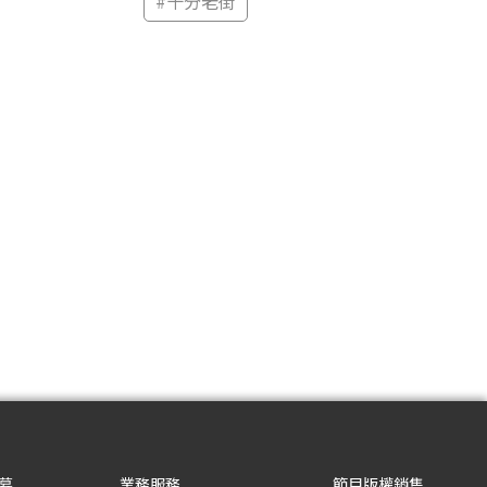
#
十分老街
募
業務服務
節目版權銷售