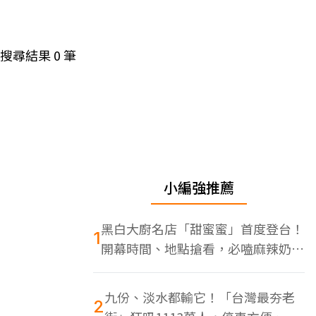
搜尋結果
0
筆
小編強推薦
黑白大廚名店「甜蜜蜜」首度登台！
1
開幕時間、地點搶看，必嗑麻辣奶油
蝦
九份、淡水都輸它！「台灣最夯老
2