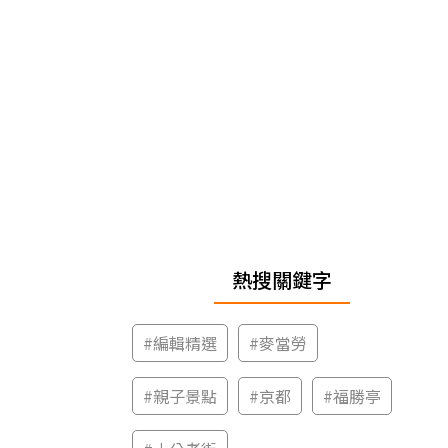
熱搜關鍵字
#
編輯精選
#
麥當勞
#
親子景點
#
京都
#
福勝亭