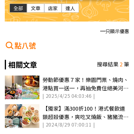
全部
文章
店家
達人
只顯示優惠
點八號
相關文章
搜尋結果
2
筆
勞動節優惠７家！樂園門票、燒肉、
港點買一送一，再抽免費住絕美河景
| 2025/4/25 04:03:46 |
酒店（中獎公布）
【獨家】滿300折100！港式餐飲連
鎖超殺優惠，爽吃叉燒飯、豬豬流沙
| 2024/8/29 07:00:11 |
包