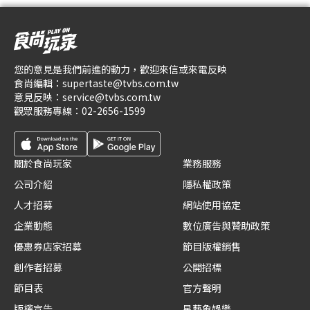
您的意見是我們前進的動力，歡迎來信或來電反映
食尚編輯：
supertaste@tvbs.com.tw
意見反映：
service@tvbs.com.tw
觀眾服務專線：
02-2656-1599
關於食尚玩家
業務服務
公司介紹
隱私權政策
人才招募
網站使用協定
企業動態
數位廣告與贊助政策
優惠券店家招募
節目版權銷售
創作者招募
公開招標
節目表
官方聲明
版權宣告
星藝象娛樂