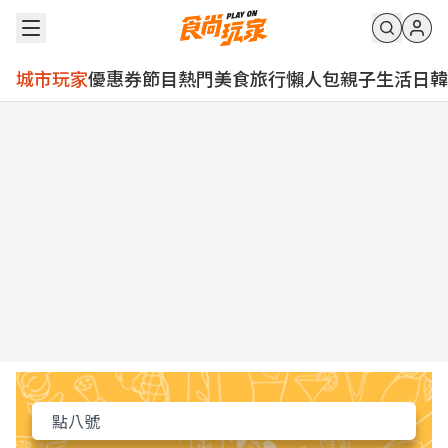
城市玩家
優惠券
節目
熱門
美食
旅行
懶人包
親子
生活
日韓