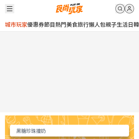
城市玩家
優惠券
節目
熱門
美食
旅行
懶人包
親子
生活
日韓