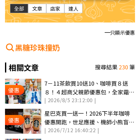
全部
文章
店家
達人
只顯示優惠
黑糖珍珠撞奶
相關文章
搜尋結果
230
筆
7－11茶飲買10送10、咖啡買８送
優惠
８！４超商父親節優惠包，全家霜淇
| 2026/8/5 23:12:00 |
淋６折吃
星巴克買一送一！2026下半年咖啡
優惠
優惠開跑，世足應援、機師小熊盲盒
| 2026/7/12 16:40:22 |
一次收