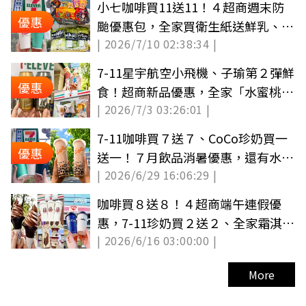
小七咖啡買11送11！４超商週末防
優惠
颱優惠包，全家買衛生紙送鮮乳、
| 2026/7/10 02:38:34 |
OK電池５折
7-11星宇航空小飛機、子瑜第２彈鮮
優惠
食！超商新品優惠，全家「水蜜桃霜
| 2026/7/3 03:26:01 |
淇淋」６元
7-11咖啡買７送７、CoCo珍奶買一
優惠
送一！７月飲品消暑優惠，還有水果
| 2026/6/29 16:06:29 |
茶買２送２
咖啡買８送８！４超商端午連假優
惠，7-11珍奶買２送２、全家霜淇淋
| 2026/6/16 03:00:00 |
買一送一
More