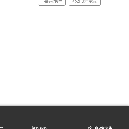
#
雲霄飛車
#
免門票景點
募
業務服務
節目版權銷售