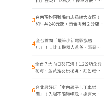
街」狂吸1113萬人，停車方便、特
色美食多
台南預約困難燒肉店插旗大安區！
3
和牛丼240元起，預告再開２分店、
地點曝光
全台首間「蠟筆小新電影旗艦
4
店」！１比１機器人爸爸、邪惡正
男，百款周邊買翻
全台７大向日葵花海！1.2公頃免費
5
花海、金黃落羽松秘境、紅色鐵橋
同框
台北最好玩「室內親子卡丁車樂
6
園」！入場不限時暢玩，還有大螢
幕Switch遊戲區