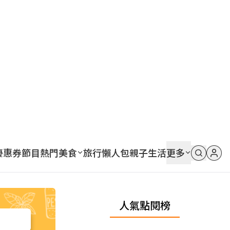
優惠券
節目
熱門
美食
旅行
懶人包
親子
生活
更多
人氣點閱榜