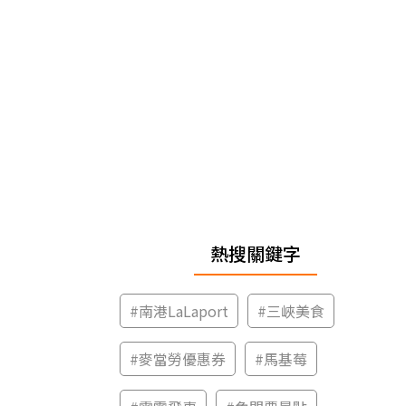
熱搜關鍵字
#
南港LaLaport
#
三峽美食
#
麥當勞優惠券
#
馬基莓