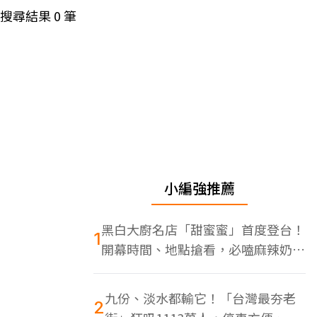
搜尋結果
0
筆
小編強推薦
黑白大廚名店「甜蜜蜜」首度登台！
1
開幕時間、地點搶看，必嗑麻辣奶油
蝦
九份、淡水都輸它！「台灣最夯老
2