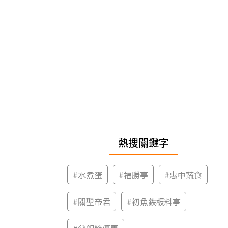
熱搜關鍵字
#
水煮蛋
#
福勝亭
#
惠中蔬食
#
關聖帝君
#
初魚鉄板料亭