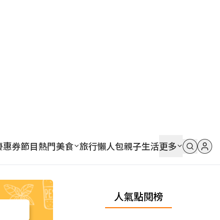
優惠券
節目
熱門
美食
旅行
懶人包
親子
生活
更多
人氣點閱榜