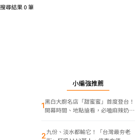
搜尋結果
0
筆
小編強推薦
黑白大廚名店「甜蜜蜜」首度登台！
1
開幕時間、地點搶看，必嗑麻辣奶油
蝦
九份、淡水都輸它！「台灣最夯老
2