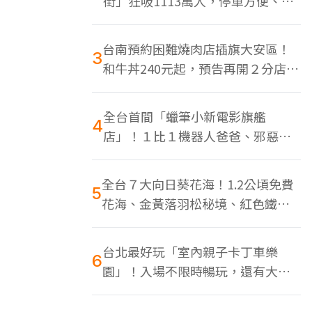
街」狂吸1113萬人，停車方便、特
色美食多
台南預約困難燒肉店插旗大安區！
3
和牛丼240元起，預告再開２分店、
地點曝光
全台首間「蠟筆小新電影旗艦
4
店」！１比１機器人爸爸、邪惡正
男，百款周邊買翻
全台７大向日葵花海！1.2公頃免費
5
花海、金黃落羽松秘境、紅色鐵橋
同框
台北最好玩「室內親子卡丁車樂
6
園」！入場不限時暢玩，還有大螢
幕Switch遊戲區